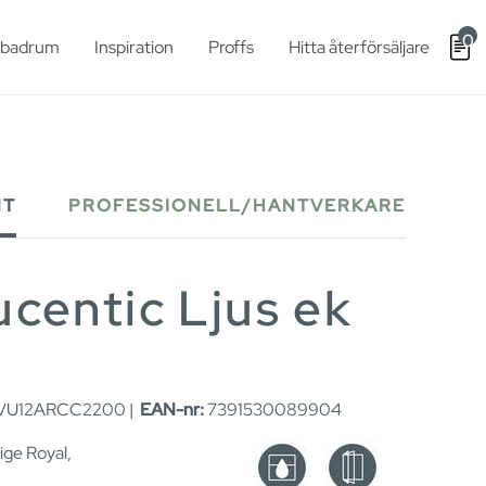
0
t badrum
Inspiration
Proffs
Hitta återförsäljare
NT
PROFESSIONELL/HANTVERKARE
entic Ljus ek
U12ARCC2200 |
EAN-nr:
7391530089904
ige Royal,