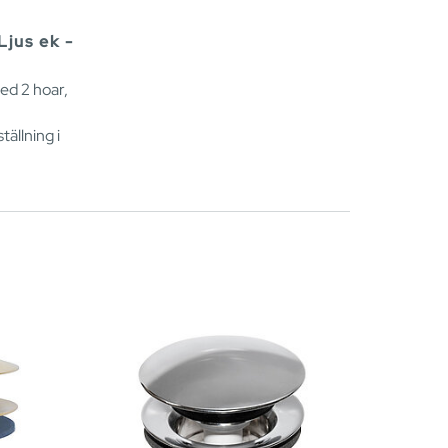
jus ek -
ed 2 hoar,
ällning i