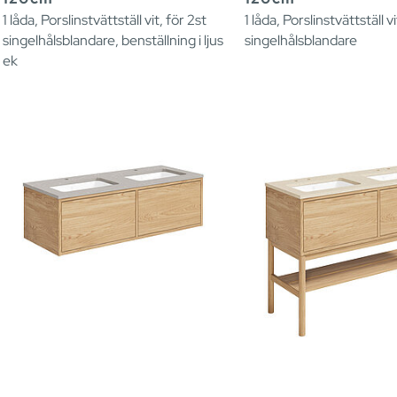
1 låda, Porslinstvättställ vit, för 2st
1 låda, Porslinstvättställ vi
singelhålsblandare, benställning i ljus
singelhålsblandare
ek