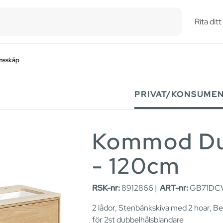
esults.
Rita dit
msskåp
PRIVAT/KONSUME
Kommod Duc
- 120cm
RSK-nr:
8912866 |
ART-nr:
GB71DCV
2 lådor, Stenbänkskiva med 2 hoar, Be
för 2st dubbelhålsblandare