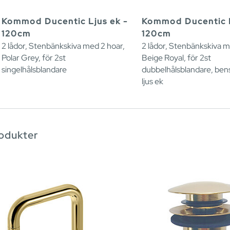
Kommod Ducentic Ljus ek -
Kommod Ducentic L
120cm
120cm
2 lådor, Stenbänkskiva med 2 hoar,
2 lådor, Stenbänkskiva m
Polar Grey, för 2st
Beige Royal, för 2st
singelhålsblandare
dubbelhålsblandare, benst
ljus ek
rodukter