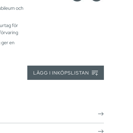
ubileum och
urtag för
 förvaring
 ger en
LÄGG I INKÖPSLISTAN