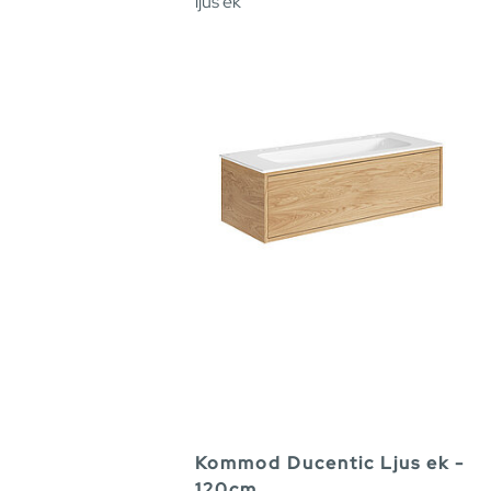
ljus ek
Kommod Ducentic Ljus ek -
120cm