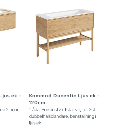
jus ek -
Kommod Ducentic Ljus ek -
120cm
ed 2 hoar,
1 låda, Porslinstvättställ vit, för 2st
dubbelhålsblandare, benställning i
ljus ek