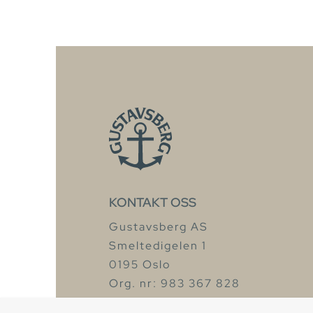
KONTAKT OSS
Gustavsberg AS
Smeltedigelen 1
0195 Oslo
Org. nr: 983 367 828
Tel: +47 67 97 82 50