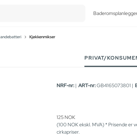
esults.
Baderomsplanlegge
landebatteri
Kjøkkenmikser
PRIVAT/KONSUME
NRF-nr:
|
ART-nr:
GB4165073801 |
125
NOK
(100
NOK
ekskl. MVA) * Prisende er 
cirkapriser.