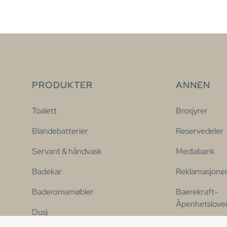
PRODUKTER
ANNEN
Toalett
Brosjyrer
Blandebatterier
Reservedeler
Servant & håndvask
Mediabank
Badekar
Reklamasjone
Baderomsmøbler
Baerekraft-
Åpenhetslove
Dusj
Kontakt oss