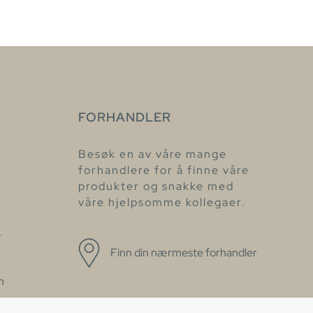
FORHANDLER
Besøk en av våre mange
forhandlere for å finne våre
produkter og snakke med
våre hjelpsomme kollegaer.
r
Finn din nærmeste forhandler
n