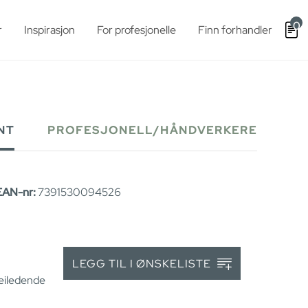
0
r
Inspirasjon
For profesjonelle
Finn forhandler
NT
PROFESJONELL/HÅNDVERKERE
EAN-nr:
7391530094526
LEGG TIL I ØNSKELISTE
veiledende