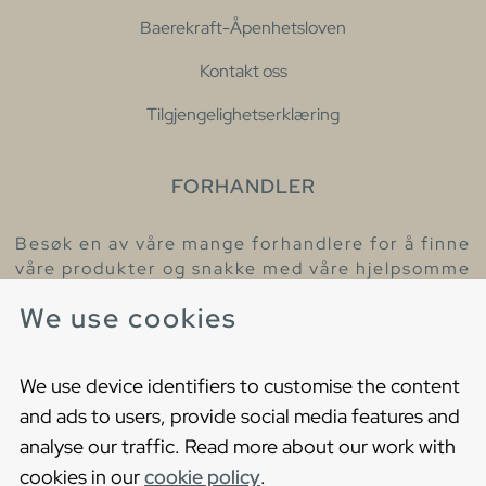
Baerekraft-Åpenhetsloven
Kontakt oss
Tilgjengelighetserklæring
FORHANDLER
Besøk en av våre mange forhandlere for å finne
våre produkter og snakke med våre hjelpsomme
kollegaer.
We use cookies
Finn din nærmeste forhandler
We use device identifiers to customise the content
and ads to users, provide social media features and
analyse our traffic. Read more about our work with
cookies in our
cookie policy
.