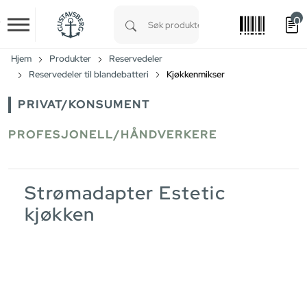
0
Skip to main content
Type 1 or more characters for results.
Hjem
Produkter
Reservedeler
Reservedeler til blandebatteri
Kjøkkenmikser
PRIVAT/KONSUMENT
PROFESJONELL/HÅNDVERKERE
Strømadapter Estetic
kjøkken