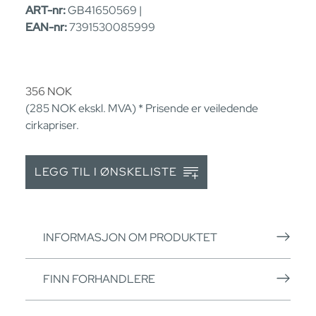
ART-nr:
GB41650569 |
EAN-nr:
7391530085999
356
NOK
(285
NOK
ekskl. MVA) * Prisende er veiledende
cirkapriser.
LEGG TIL I ØNSKELISTE
INFORMASJON OM PRODUKTET
FINN FORHANDLERE