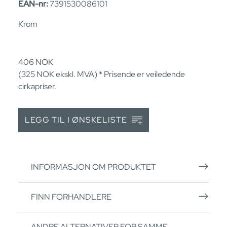
EAN-nr:
7391530086101
Krom
406
NOK
(325
NOK
ekskl. MVA) * Prisende er veiledende
cirkapriser.
LEGG TIL I ØNSKELISTE
INFORMASJON OM PRODUKTET
FINN FORHANDLERE
ANDRE ALTERNATIVER FOR SAMME