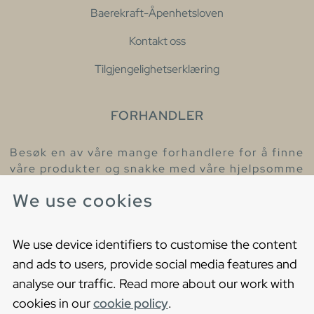
Baerekraft-Åpenhetsloven
Kontakt oss
Tilgjengelighetserklæring
FORHANDLER
Besøk en av våre mange forhandlere for å finne
våre produkter og snakke med våre hjelpsomme
kollegaer.
We use cookies
Finn din nærmeste forhandler
We use device identifiers to customise the content
and ads to users, provide social media features and
analyse our traffic. Read more about our work with
cookies in our
cookie policy
.