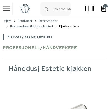
0
Skip to main content
Type 1 or more characters for results.
Hjem
Produkter
Reservedeler
Reservedeler til blandebatteri
Kjøkkenmikser
PRIVAT/KONSUMENT
PROFESJONELL/HÅNDVERKERE
Hånddusj Estetic kjøkken