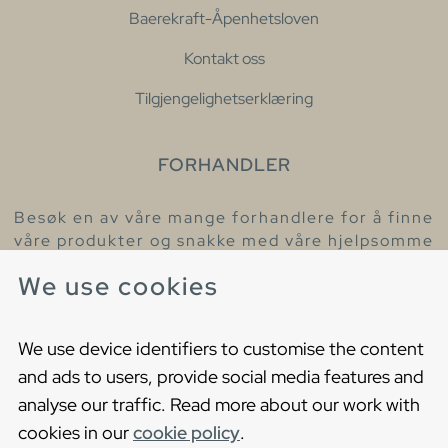
Baerekraft-Åpenhetsloven
Kontakt oss
Tilgjengelighetserklæring
FORHANDLER
Besøk en av våre mange forhandlere for å finne
våre produkter og snakke med våre hjelpsomme
kollegaer.
We use cookies
Finn din nærmeste forhandler
We use device identifiers to customise the content
and ads to users, provide social media features and
analyse our traffic. Read more about our work with
cookies in our
cookie policy
.