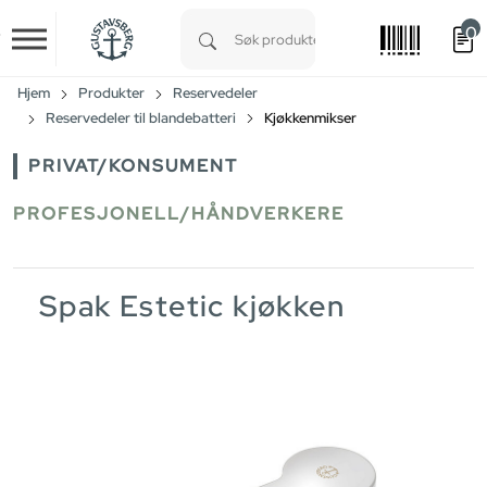
0
Skip to main content
Type 1 or more characters for results.
Hjem
Produkter
Reservedeler
Reservedeler til blandebatteri
Kjøkkenmikser
PRIVAT/KONSUMENT
PROFESJONELL/HÅNDVERKERE
Spak Estetic kjøkken