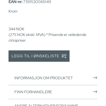
EAN-nr:
7391530086149
Krom
344
NOK
(275
NOK
ekskl. MVA) * Prisende er veiledende
cirkapriser.
LEGG TIL I ØNSKELISTE
INFORMASJON OM PRODUKTET
FINN FORHANDLERE
ANDRE ALTERNATIVER FOR SAMME