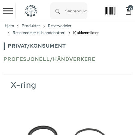
0
Skip to main content
Type 1 or more characters for results.
Hjem
Produkter
Reservedeler
Reservedeler til blandebatteri
Kjøkkenmikser
PRIVAT/KONSUMENT
PROFESJONELL/HÅNDVERKERE
X-ring