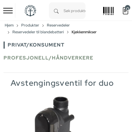
0
Skip to main content
Type 1 or more characters for results.
Hjem
Produkter
Reservedeler
Reservedeler til blandebatteri
Kjøkkenmikser
PRIVAT/KONSUMENT
PROFESJONELL/HÅNDVERKERE
Avstengingsventil for duo