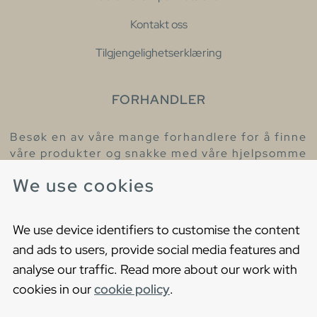
Kontakt oss
Tilgjengelighetserklæring
FORHANDLER
Besøk en av våre mange forhandlere for å finne
våre produkter og snakke med våre hjelpsomme
kollegaer.
We use cookies
Finn din nærmeste forhandler
We use device identifiers to customise the content
and ads to users, provide social media features and
analyse our traffic. Read more about our work with
cookies in our
cookie policy
.
Copyright © 2021 Gustavsberg. All Rights Reserved