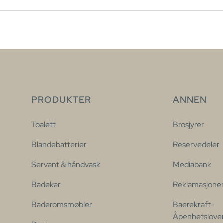
PRODUKTER
ANNEN
Toalett
Brosjyrer
Blandebatterier
Reservedeler
Servant & håndvask
Mediabank
Badekar
Reklamasjone
Baderomsmøbler
Baerekraft-
Åpenhetslove