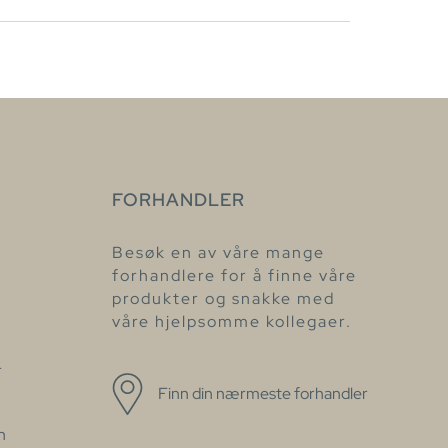
FORHANDLER
Besøk en av våre mange
forhandlere for å finne våre
produkter og snakke med
våre hjelpsomme kollegaer.
r
Finn din nærmeste forhandler
n