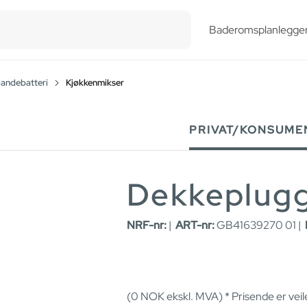
esults.
Baderomsplanlegge
landebatteri
Kjøkkenmikser
PRIVAT/KONSUME
Dekkeplugg
NRF-nr:
|
ART-nr:
GB41639270 01 |
(0
NOK
ekskl. MVA) * Prisende er vei