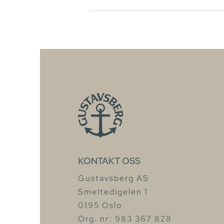
KONTAKT OSS
Gustavsberg AS
Smeltedigelen 1
0195 Oslo
Org. nr: 983 367 828