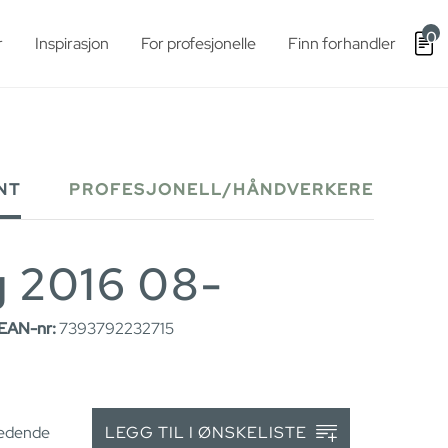
0
r
Inspirasjon
For profesjonelle
Finn forhandler
NT
PROFESJONELL/HÅNDVERKERE
 2016 08-
EAN-nr:
7393792232715
ledende
LEGG TIL I ØNSKELISTE