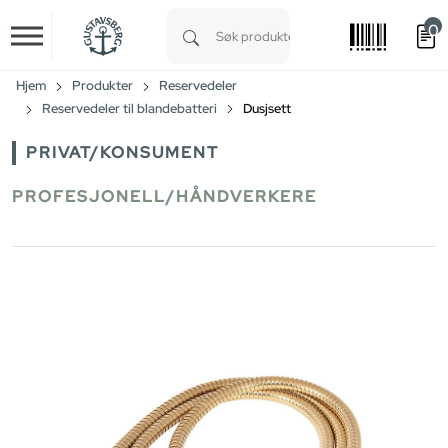
0
Skip to main content
Type 1 or more characters for results.
Hjem
Produkter
Reservedeler
Reservedeler til blandebatteri
Dusjsett
PRIVAT/KONSUMENT
PROFESJONELL/HÅNDVERKERE