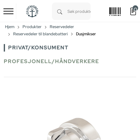
0
Skip to main content
Type 1 or more characters for results.
Hjem
Produkter
Reservedeler
Reservedeler til blandebatteri
Dusjmikser
PRIVAT/KONSUMENT
PROFESJONELL/HÅNDVERKERE