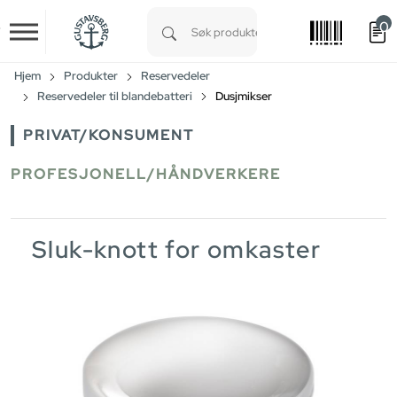
0
Skip to main content
Type 1 or more characters for results.
Hjem
Produkter
Reservedeler
Reservedeler til blandebatteri
Dusjmikser
PRIVAT/KONSUMENT
PROFESJONELL/HÅNDVERKERE
Sluk-knott for omkaster