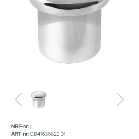
NRF-nr:
|
ART-nr:
GB41636822 01 |