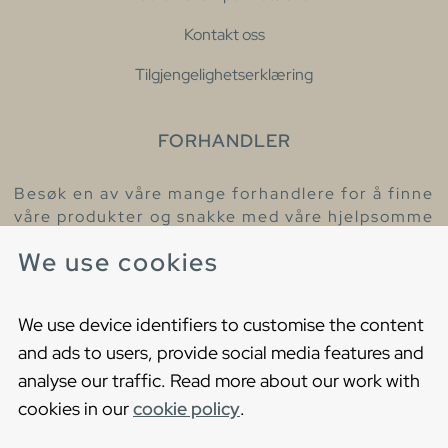
Kontakt oss
Tilgjengelighetserklæring
FORHANDLER
Besøk en av våre mange forhandlere for å finne
våre produkter og snakke med våre hjelpsomme
kollegaer.
We use cookies
Finn din nærmeste forhandler
We use device identifiers to customise the content
and ads to users, provide social media features and
analyse our traffic. Read more about our work with
cookies in our
cookie policy
.
Copyright © 2021 Gustavsberg. All Rights Reserved