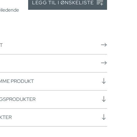
LEGG TIL I ØNSKELISTE
eiledende
T
AMME PRODUKT
NGSPRODUKTER
KTER