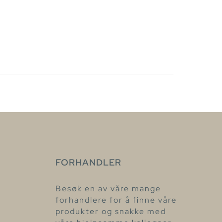
FORHANDLER
Besøk en av våre mange
forhandlere for å finne våre
produkter og snakke med