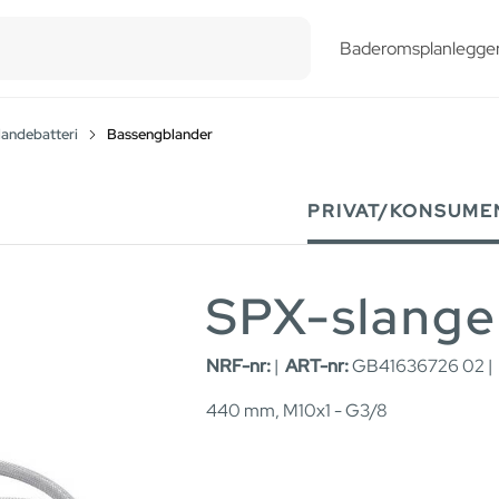
esults.
Baderomsplanlegge
landebatteri
Bassengblander
PRIVAT/KONSUME
SPX-slange
NRF-nr:
|
ART-nr:
GB41636726 02 |
440 mm, M10x1 - G3/8