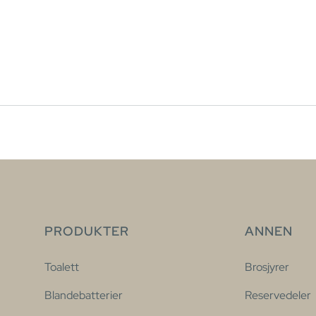
PRODUKTER
ANNEN
Toalett
Brosjyrer
Blandebatterier
Reservedeler