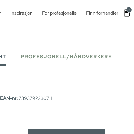
0
r
Inspirasjon
For profesjonelle
Finn forhandler
NT
PROFESJONELL/HÅNDVERKERE
EAN-nr:
7393792230711