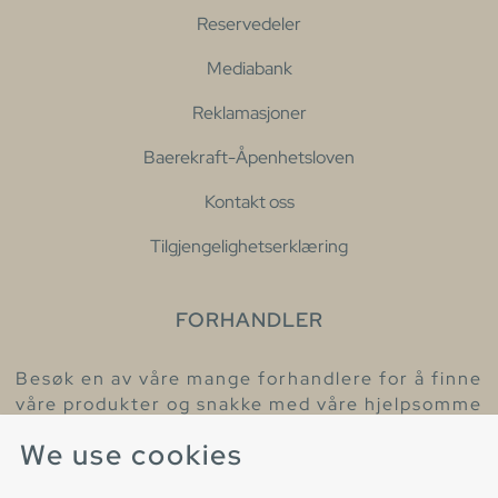
Reservedeler
Mediabank
Reklamasjoner
Baerekraft-Åpenhetsloven
Kontakt oss
Tilgjengelighetserklæring
FORHANDLER
Besøk en av våre mange forhandlere for å finne
våre produkter og snakke med våre hjelpsomme
kollegaer.
We use cookies