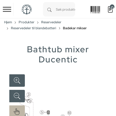
0
Skip to main content
Type 1 or more characters for results.
Hjem
Produkter
Reservedeler
Reservedeler til blandebatteri
Badekar mikser
Bathtub mixer
Ducentic