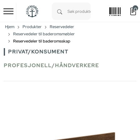
0
Skip to main content
Type 1 or more characters for results.
Hjem
Produkter
Reservedeler
Reservedeler til baderomsmøbler
Reservedeler til baderomsskap
PRIVAT/KONSUMENT
PROFESJONELL/HÅNDVERKERE