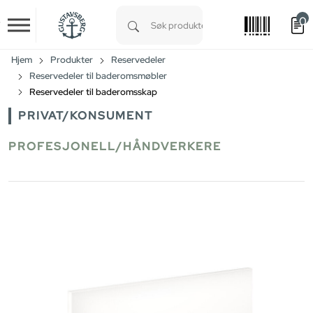
0
Skip to main content
Type 1 or more characters for results.
Hjem
Produkter
Reservedeler
Reservedeler til baderomsmøbler
Reservedeler til baderomsskap
PRIVAT/KONSUMENT
PROFESJONELL/HÅNDVERKERE