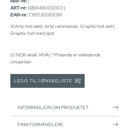
NRF-nr:
|
ART-nr:
GB8148000003 |
EAN-nr:
7391530069319
til Artic hvit slett, Artic rammeluke, Graphic hvit slett,
Graphic hvit med spor
(0
NOK
ekskl. MVA) * Prisende er veiledende
cirkapriser.
LEGG TIL I ØNSKELISTE
INFORMASJON OM PRODUKTET
FINN FORHANDLERE