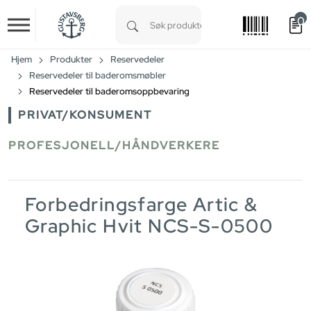
0
Skip to main content
Type 1 or more characters for results.
Hjem
Produkter
Reservedeler
Reservedeler til baderomsmøbler
Reservedeler til baderomsoppbevaring
PRIVAT/KONSUMENT
PROFESJONELL/HÅNDVERKERE
Forbedringsfarge Artic &
Graphic Hvit NCS-S-0500