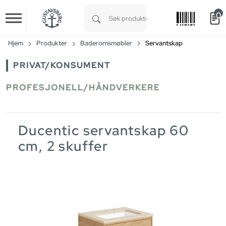
0
Skip to main content
Type 1 or more characters for results.
Hjem
Produkter
Baderomsmøbler
Servantskap
PRIVAT/KONSUMENT
PROFESJONELL/HÅNDVERKERE
Ducentic servantskap 60
cm, 2 skuffer