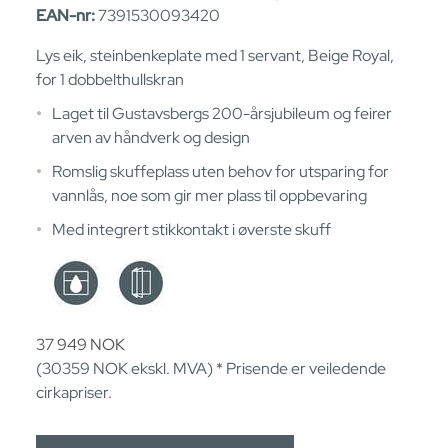
EAN-nr:
7391530093420
Lys eik, steinbenkeplate med 1 servant, Beige Royal,
for 1 dobbelthullskran
Laget til Gustavsbergs 200-årsjubileum og feirer
arven av håndverk og design
Romslig skuffeplass uten behov for utsparing for
vannlås, noe som gir mer plass til oppbevaring
Med integrert stikkontakt i øverste skuff
37 949
NOK
(30359
NOK
ekskl. MVA) * Prisende er veiledende
cirkapriser.