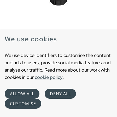
Pop-opp avfallssett, matt svart
We use cookies
Til utskifting av krom-pop-opp
We use device identifiers to customise the content
and ads to users, provide social media features and
analyse our traffic. Read more about our work with
cookies in our
cookie policy
.
ALLOW ALL
DENY ALL
CUSTOMISE