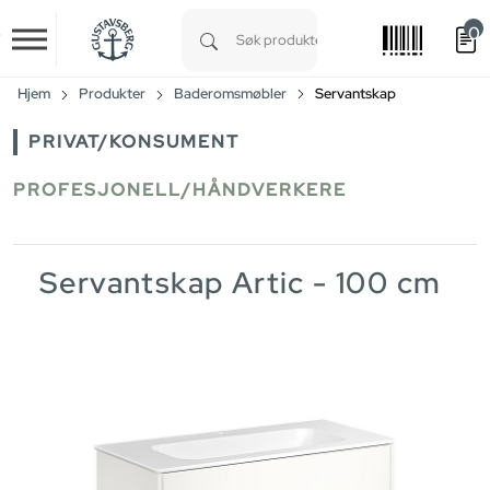
0
Skip to main content
Type 1 or more characters for results.
Hjem
Produkter
Baderomsmøbler
Servantskap
PRIVAT/KONSUMENT
PROFESJONELL/HÅNDVERKERE
Servantskap Artic - 100 cm