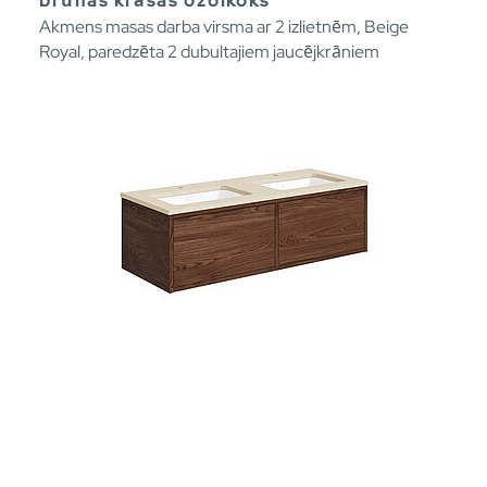
brūnas krāsas ozolkoks
Akmens masas darba virsma ar 2 izlietnēm, Beige
Royal, paredzēta 2 dubultajiem jaucējkrāniem