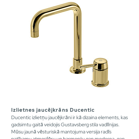
Izlietnes jaucējkrāns Ducentic
Ducentic izlietņu jaucējkrāni ir kā dizaina elements, kas
gadsimtu gaitā veidojis Gustavsberg stila vadlīnijas.
Mūsu jaunā vēsturiskā mantojuma versija radīs
patīkamu atmosfēru un harmoniju gan moderna, gan