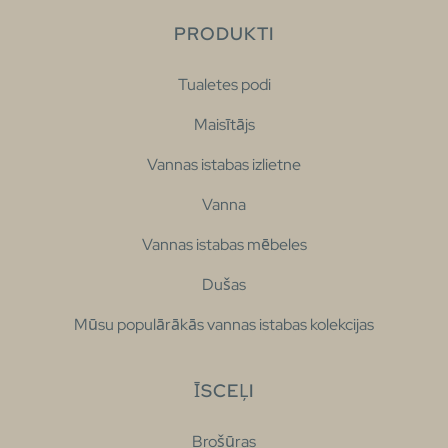
PRODUKTI
Tualetes podi
Maisītājs
Vannas istabas izlietne
Vanna
Vannas istabas mēbeles
Dušas
Mūsu populārākās vannas istabas kolekcijas
ĪSCEĻI
Brošūras