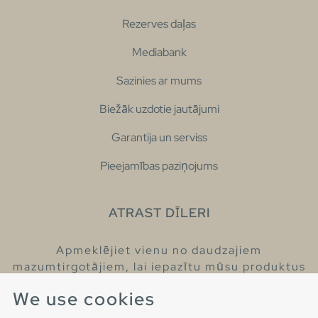
Rezerves daļas
Mediabank
Sazinies ar mums
Biežāk uzdotie jautājumi
Garantija un serviss
Pieejamības paziņojums
ATRAST DĪLERI
Apmeklējiet vienu no daudzajiem
mazumtirgotājiem, lai iepazītu mūsu produktus
un iegūtu vairāk informācijas par tiem.
We use cookies