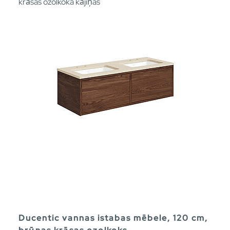
krāsas ozolkoka kājiņas
Ducentic vannas istabas mēbele, 120 cm,