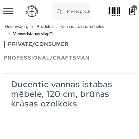
0
Skip to main content
Type 1 or more characters for results.
Gustavsberg
Produkti
Vannas istabas mēbeles
Vannas istabas skapīši
PRIVATE/CONSUMER
PROFESSIONAL/CRAFTSMAN
Ducentic vannas istabas
mēbele, 120 cm, brūnas
krāsas ozolkoks