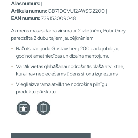
Alias numurs:
|
Artikula numurs:
GB71DCVU12AWSG2200 |
EAN numurs:
7391530090481
Akmens masas darba virsma ar 2 izlietnēm, Polar Grey,
paredzēta 2 dubultajiem jaucējkrāniem
Ražots par godu Gustavsberg 200 gadu jubilejai,
godinot amatniecības un dizaina mantojumu
Vairāk vietas glabāšanai nodrošinās plašā atvilktne,
kurai nav nepieciešams ūdens sifona izgriezums
Viegli aizverama atvilktne nodrošina pilnīgu
produktu pārskatu