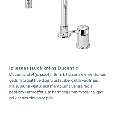
Izlietnes jaucējkrāns Ducentic
Ducentic izlietņu jaucējkrāni ir kā dizaina elements, kas
gadsimtu gaitā veidojis Gustavsberg stila vadlīnijas.
Mūsu jaunā vēsturiskā mantojuma versija radīs
patīkamu atmosfēru un harmoniju gan moderna, gan
arī klasiska dizaina telpās