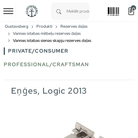
0
Skip to main content
Type 1 or more characters for results.
Gustavsberg
Produkti
Rezerves daļas
Vannas istabas mēbeļu rezerves daļas
Vannas istabas sienas skapju rezerves daļas
PRIVATE/CONSUMER
PROFESSIONAL/CRAFTSMAN
Eņģes, Logic 2013