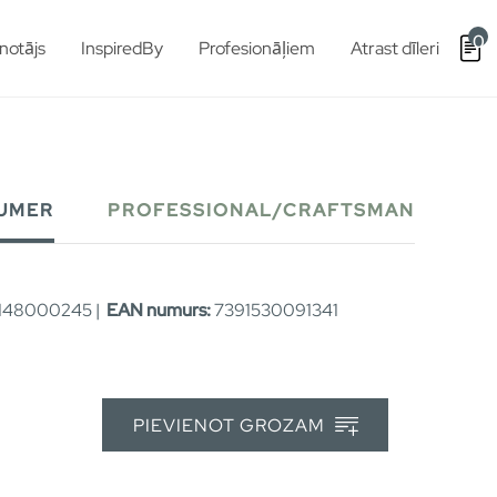
0
notājs
InspiredBy
Profesionāļiem
Atrast dīleri
UMER
PROFESSIONAL/CRAFTSMAN
48000245 |
EAN numurs:
7391530091341
PIEVIENOT GROZAM