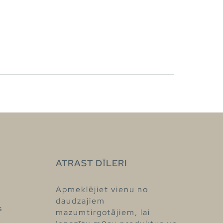
ATRAST DĪLERI
Apmeklējiet vienu no
daudzajiem
s
mazumtirgotājiem, lai