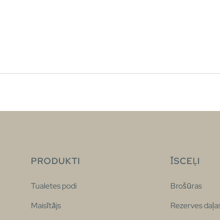
PRODUKTI
ĪSCEĻI
Tualetes podi
Brošūras
Maisītājs
Rezerves daļa