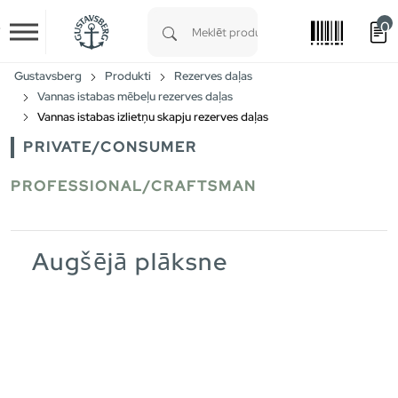
0
Skip to main content
Type 1 or more characters for results.
Gustavsberg
Produkti
Rezerves daļas
Vannas istabas mēbeļu rezerves daļas
Vannas istabas izlietņu skapju rezerves daļas
PRIVATE/CONSUMER
PROFESSIONAL/CRAFTSMAN
Augšējā plāksne