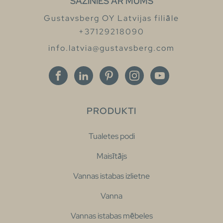
SAZINIES AR MUMS
Gustavsberg OY Latvijas filiāle
+37129218090
info.latvia@gustavsberg.com
PRODUKTI
Tualetes podi
Maisītājs
Vannas istabas izlietne
Vanna
Vannas istabas mēbeles