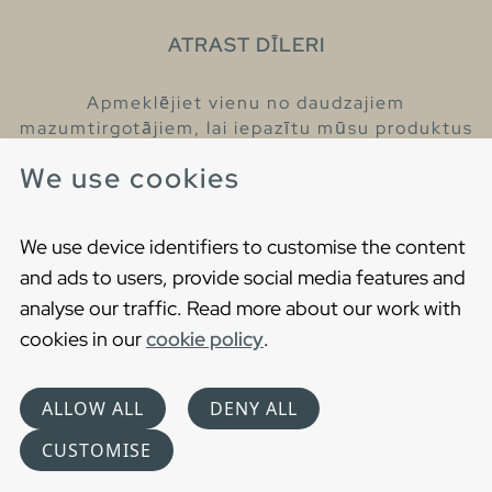
ATRAST DĪLERI
Apmeklējiet vienu no daudzajiem
mazumtirgotājiem, lai iepazītu mūsu produktus
un iegūtu vairāk informācijas par tiem.
We use cookies
Atrodiet tuvāko mazumtirgotāju
We use device identifiers to customise the content
and ads to users, provide social media features and
analyse our traffic. Read more about our work with
cookies in our
cookie policy
.
Copyright © 2021 Gustavsberg. All Rights Reserved
Cookies
Privātuma politika
ALLOW ALL
DENY ALL
Choose language
CUSTOMISE