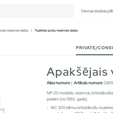
esults.
Vannas istabas plā
podu rezerves daļas
Tualetes podu rezerves daļas
PRIVATE/CONS
Apakšējais 
Alias numurs:
|
Artikula numurs:
GB19
NP-20 modelis, cisternai, brīvstāvoša
podam (no 1982. gada)
WC 305 bērnu brīvstāvošu tualete