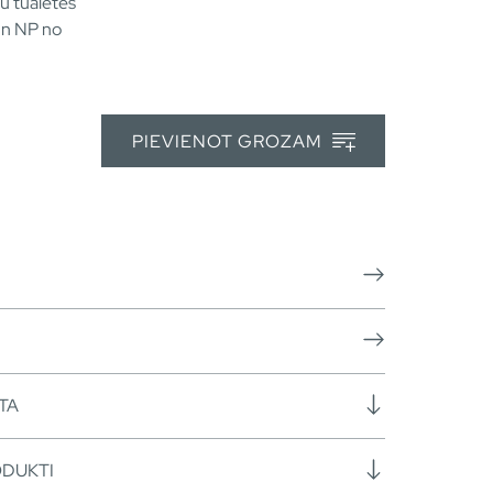
u tualetes
un NP no
PIEVIENOT GROZAM
TA
ODUKTI