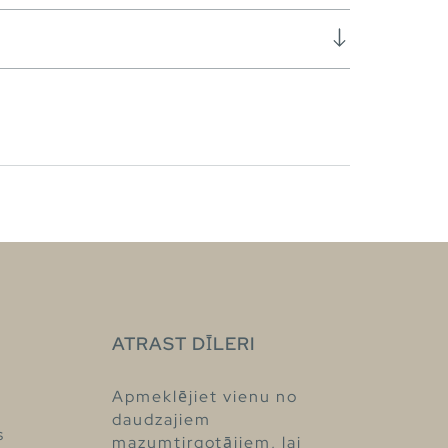
ATRAST DĪLERI
Apmeklējiet vienu no
daudzajiem
s
mazumtirgotājiem, lai