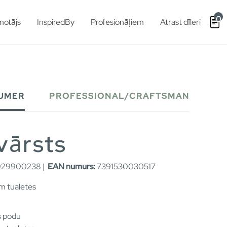
0
notājs
InspiredBy
Profesionāļiem
Atrast dīleri
UMER
PROFESSIONAL/CRAFTSMAN
vārsts
29900238 |
EAN numurs:
7391530030517
m tualetes
s podu