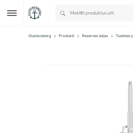
Type 1 or more characters for r
Skip to main content
Gustavsberg
Produkti
Rezerves daļas
Tualetes 