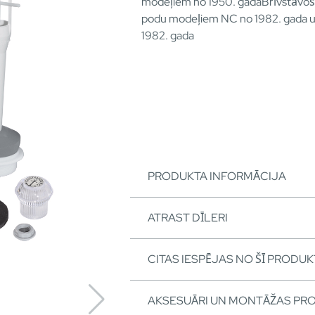
modeļiem no 1950. gadaBrīvstāvoš
podu modeļiem NC no 1982. gada 
1982. gada
PRODUKTA INFORMĀCIJA
ATRAST DĪLERI
CITAS IESPĒJAS NO ŠĪ PRODUK
AKSESUĀRI UN MONTĀŽAS PR