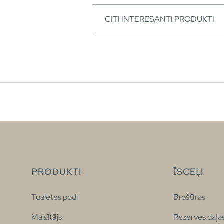
CITI INTERESANTI PRODUKTI
PRODUKTI
ĪSCEĻI
Tualetes podi
Brošūras
Maisītājs
Rezerves daļa