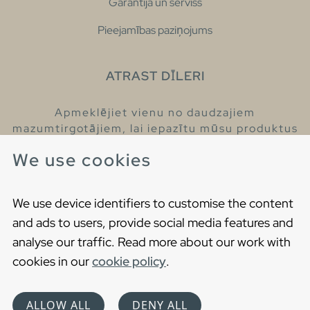
Garantija un serviss
Pieejamības paziņojums
ATRAST DĪLERI
Apmeklējiet vienu no daudzajiem
mazumtirgotājiem, lai iepazītu mūsu produktus
un iegūtu vairāk informācijas par tiem.
We use cookies
Atrodiet tuvāko mazumtirgotāju
We use device identifiers to customise the content
and ads to users, provide social media features and
analyse our traffic. Read more about our work with
cookies in our
cookie policy
.
Copyright © 2021 Gustavsberg. All Rights Reserved
Cookies
Privātuma politika
ALLOW ALL
DENY ALL