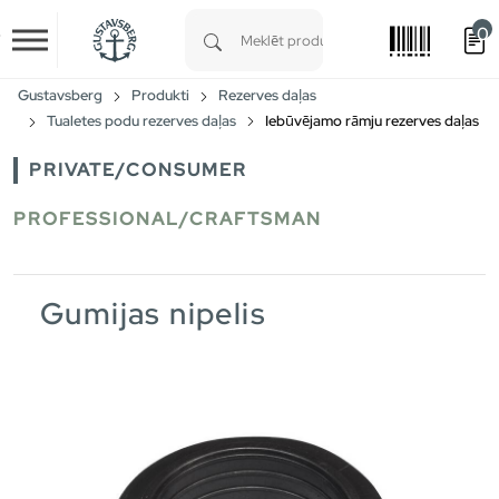
0
Skip to main content
Type 1 or more characters for results.
Gustavsberg
Produkti
Rezerves daļas
Tualetes podu rezerves daļas
Iebūvējamo rāmju rezerves daļas
PRIVATE/CONSUMER
PROFESSIONAL/CRAFTSMAN
Gumijas nipelis