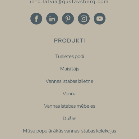
info.latvia@gustavsberg.com
PRODUKTI
Tualetes podi
Maisītājs
Vannas istabas izlietne
Vanna
Vannas istabas mēbeles
Dušas
Mūsu populārākās vannas istabas kolekcijas