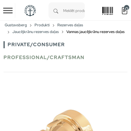
0
Skip to main content
Type 1 or more characters for results.
Gustavsberg
Produkti
Rezerves daļas
Jaucējkrānu rezerves daļas
Vannas jaucējkrānu rezerves daļas
PRIVATE/CONSUMER
PROFESSIONAL/CRAFTSMAN