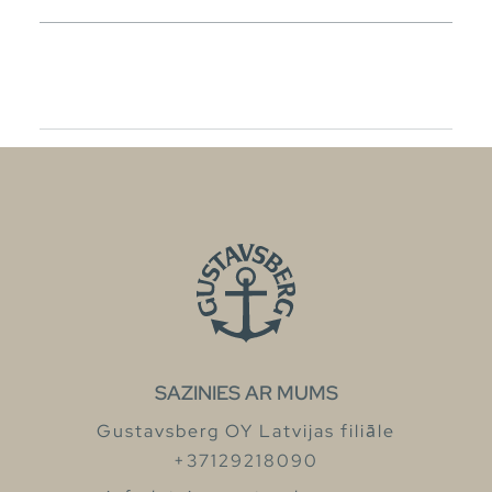
SAZINIES AR MUMS
Gustavsberg OY Latvijas filiāle
+37129218090