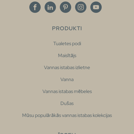
PRODUKTI
Tualetes podi
Maisītājs
Vannas istabas izlietne
Vanna
Vannas istabas mēbeles
Dušas
Mūsu populārākās vannas istabas kolekcijas