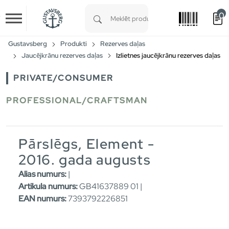
0
Skip to main content
Type 1 or more characters for results.
Gustavsberg
Produkti
Rezerves daļas
Jaucējkrānu rezerves daļas
Izlietnes jaucējkrānu rezerves daļas
PRIVATE/CONSUMER
PROFESSIONAL/CRAFTSMAN
Pārslēgs, Element -
2016. gada augusts
Alias numurs:
|
Artikula numurs:
GB41637889 01 |
EAN numurs:
7393792226851