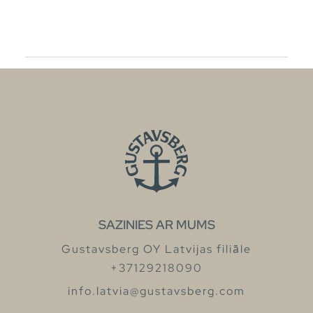
SAZINIES AR MUMS
Gustavsberg OY Latvijas filiāle
+37129218090
info.latvia@gustavsberg.com