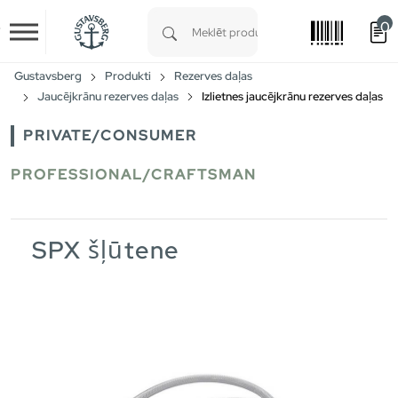
0
Skip to main content
Type 1 or more characters for results.
Gustavsberg
Produkti
Rezerves daļas
Jaucējkrānu rezerves daļas
Izlietnes jaucējkrānu rezerves daļas
PRIVATE/CONSUMER
PROFESSIONAL/CRAFTSMAN
SPX šļūtene