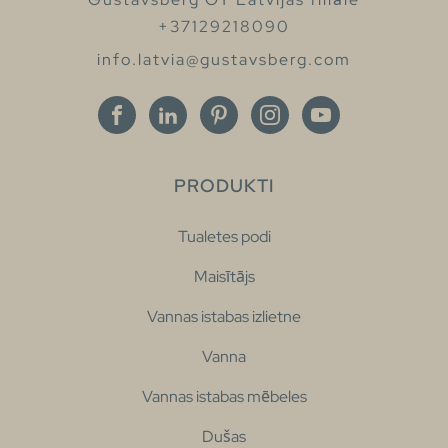
+37129218090
info.latvia@gustavsberg.com
PRODUKTI
Tualetes podi
Maisītājs
Vannas istabas izlietne
Vanna
Vannas istabas mēbeles
Dušas