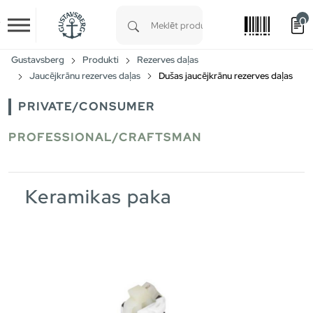
0
Skip to main content
Type 1 or more characters for results.
Gustavsberg
Produkti
Rezerves daļas
Jaucējkrānu rezerves daļas
Dušas jaucējkrānu rezerves daļas
PRIVATE/CONSUMER
PROFESSIONAL/CRAFTSMAN
Keramikas paka