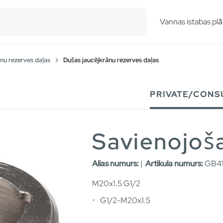
esults.
Vannas istabas plā
nu rezerves daļas
Dušas jaucējkrānu rezerves daļas
PRIVATE/CONS
Savienojoša
Alias numurs:
|
Artikula numurs:
GB41
M20x1.5 G1/2
G1/2-M20x1.5