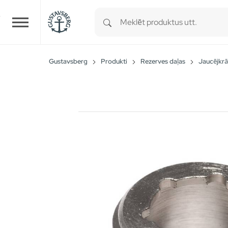
Type 1 or more characters for r
Skip to main content
Gustavsberg
Produkti
Rezerves daļas
Jaucējkrā