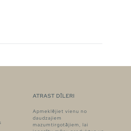
ATRAST DĪLERI
Apmeklējiet vienu no
daudzajiem
s
mazumtirgotājiem, lai