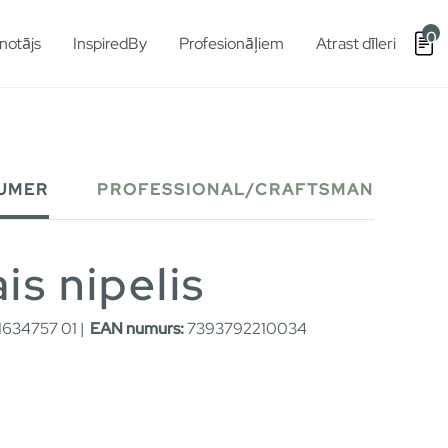
0
notājs
InspiredBy
Profesionāļiem
Atrast dīleri
UMER
PROFESSIONAL/CRAFTSMAN
is nipelis
634757 01 |
EAN numurs:
7393792210034