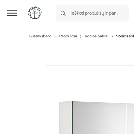
Type 1 or more characters for r
Skip to main content
Gustavsberg
Produktai
Vonios baldai
Vonios spi