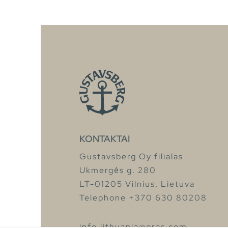
KONTAKTAI
Gustavsberg Oy filialas
Ukmergės g. 280
LT-01205 Vilnius, Lietuva
Telephone +370 630 80208
info.lithuania@oras.com