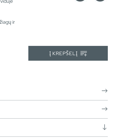
 viduje
iagų ir
Į KREPŠELĮ