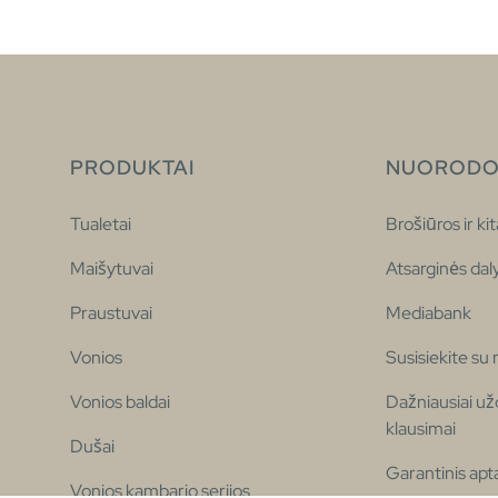
PRODUKTAI
NUORODO
Tualetai
Brošiūros ir kit
Maišytuvai
Atsarginės dal
Praustuvai
Mediabank
Vonios
Susisiekite su
Vonios baldai
Dažniausiai u
klausimai
Dušai
Garantinis ap
Vonios kambario serijos