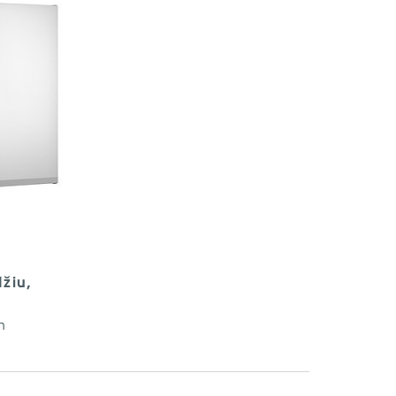
žiu,
m