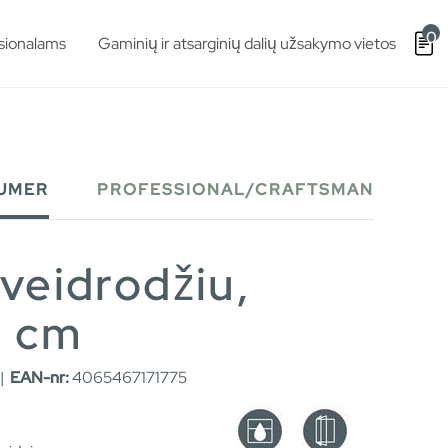
0
sionalams
Gaminių ir atsarginių dalių užsakymo vietos
UMER
PROFESSIONAL/CRAFTSMAN
 veidrodžiu,
0 cm
|
EAN-nr:
4065467171775