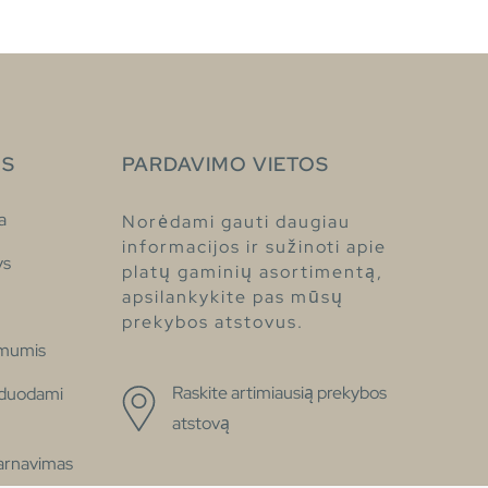
S
PARDAVIMO VIETOS
a
Norėdami gauti daugiau
informacijos ir sužinoti apie
ys
platų gaminių asortimentą,
apsilankykite pas mūsų
prekybos atstovus.
 mumis
Raskite artimiausią prekybos
žduodami
atstovą
tarnavimas