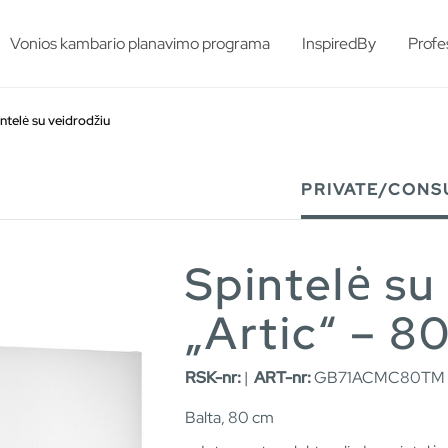
esults.
Vonios kambario planavimo programa
InspiredBy
Profe
ntelė su veidrodžiu
PRIVATE/CONS
Spintelė su
„Artic“ – 8
RSK-nr:
|
ART-nr:
GB71ACMC80TM 
Balta, 80 cm