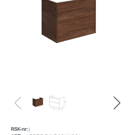
RSK-nr:
|