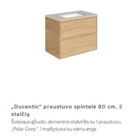
„Ducentic“ praustuvo spintelė 80 cm, 2
stalčių
Šviesaus ąžuolo, akmeninis stalviršis su 1 praustuvu,
„Polar Grey“, 1 maišytuvui su viena anga