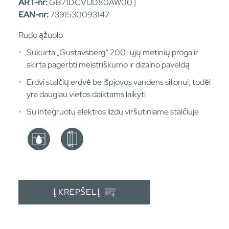
ART-nr:
GB71DCVUD80AW00 |
EAN-nr:
7391530093147
Rudo ąžuolo
Sukurta „Gustavsberg“ 200-ųjų metinių proga ir
skirta pagerbti meistriškumo ir dizaino paveldą
Erdvi stalčių erdvė be išpjovos vandens sifonui, todėl
yra daugiau vietos daiktams laikyti
Su integruotu elektros lizdu viršutiniame stalčiuje
Į KREPŠELĮ