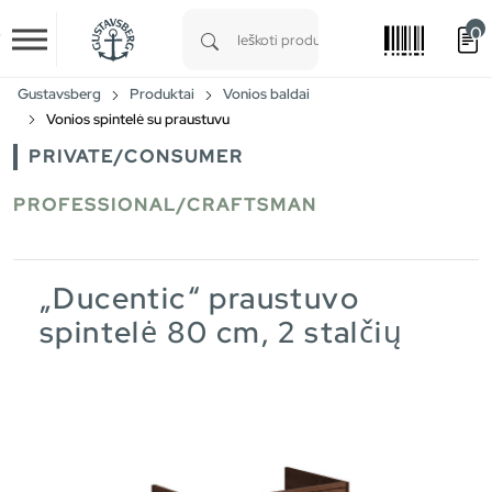
0
Skip to main content
Type 1 or more characters for results.
Gustavsberg
Produktai
Vonios baldai
Vonios spintelė su praustuvu
PRIVATE/CONSUMER
PROFESSIONAL/CRAFTSMAN
„Ducentic“ praustuvo
spintelė 80 cm, 2 stalčių