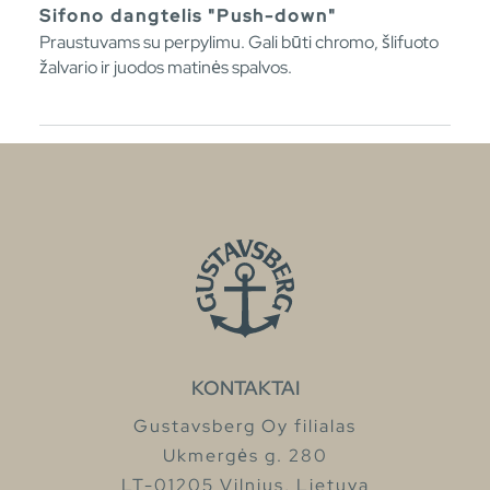
Sifono dangtelis "Push-down"
Praustuvams su perpylimu. Gali būti chromo, šlifuoto
žalvario ir juodos matinės spalvos.
KONTAKTAI
Gustavsberg Oy filialas
Ukmergės g. 280
LT-01205 Vilnius, Lietuva