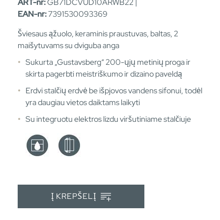
ART-nr:
GB71DCVUD10ARWB22 |
EAN-nr:
7391530093369
Šviesaus ąžuolo, keraminis praustuvas, baltas, 2
maišytuvams su dviguba anga
Sukurta „Gustavsberg“ 200-ųjų metinių proga ir
skirta pagerbti meistriškumo ir dizaino paveldą
Erdvi stalčių erdvė be išpjovos vandens sifonui, todėl
yra daugiau vietos daiktams laikyti
Su integruotu elektros lizdu viršutiniame stalčiuje
Į KREPŠELĮ