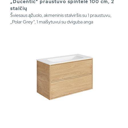
„Ducentic“ praustuvo spintelė 100 cm, 2
stalčių
Šviesaus ąžuolo, akmeninis stalviršis su 1 praustuvu,
„Polar Grey“, 1 maišytuvui su dviguba anga