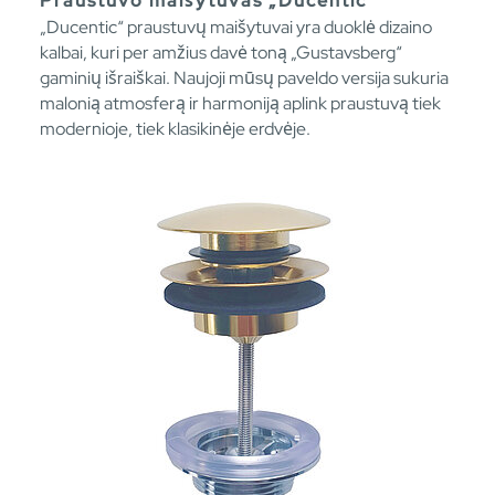
Praustuvo maišytuvas „Ducentic“
„Ducentic“ praustuvų maišytuvai yra duoklė dizaino
kalbai, kuri per amžius davė toną „Gustavsberg“
gaminių išraiškai. Naujoji mūsų paveldo versija sukuria
malonią atmosferą ir harmoniją aplink praustuvą tiek
modernioje, tiek klasikinėje erdvėje.