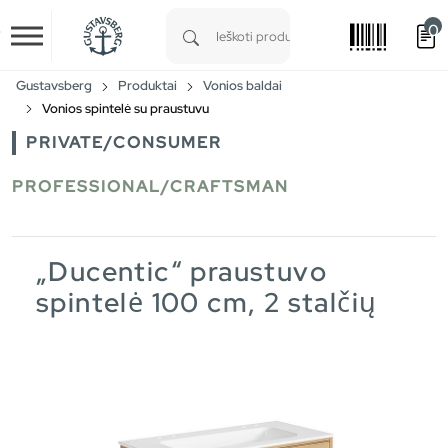
0
Skip to main content
Type 1 or more characters for results.
Gustavsberg
Produktai
Vonios baldai
Vonios spintelė su praustuvu
PRIVATE/CONSUMER
PROFESSIONAL/CRAFTSMAN
„Ducentic“ praustuvo
spintelė 100 cm, 2 stalčių