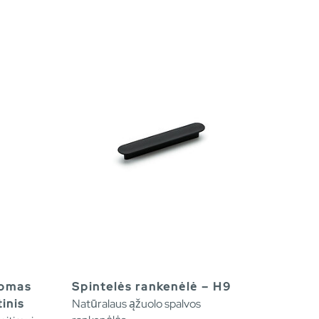
romas
Spintelės rankenėlė – H9
inis
Natūralaus ąžuolo spalvos