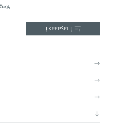
žiagų
Į KREPŠELĮ