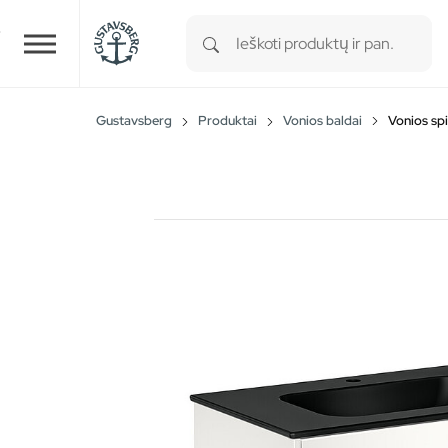
Type 1 or more characters for r
Skip to main content
Gustavsberg
Produktai
Vonios baldai
Vonios spi