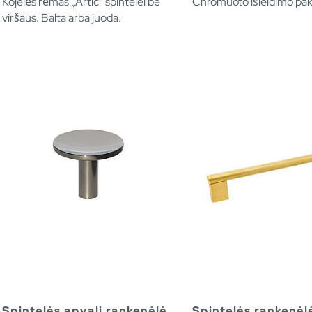
Kojelės rėmas „Artic“ spintelei be
Chromuoto išleidimo pak
viršaus. Balta arba juoda.
Spintelės apvali rankenėlė
Spintelės rankenėl