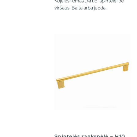
Kojelės rėmas „Artic“ spintelei be
viršaus. Balta arba juoda.
Spintelės rankenėlė – H10