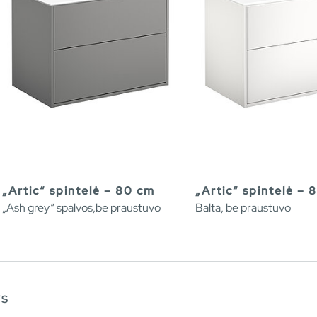
„Artic“ spintelė – 80 cm
„Artic“ spintelė – 
„Ash grey“ spalvos,be praustuvo
Balta, be praustuvo
ys