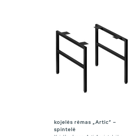
kojelės rėmas „Artic“ –
spintelė