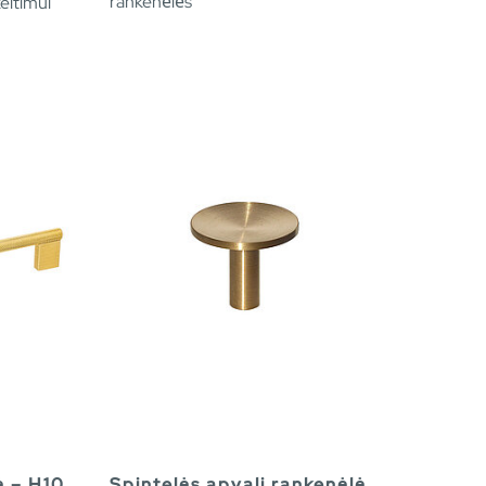
rankenėlės
eitimui
ė – H10
Spintelės apvali rankenėlė