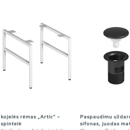
kojelės rėmas „Artic“ –
Paspaudimu užda
spintelė
sifonas, juodas mat