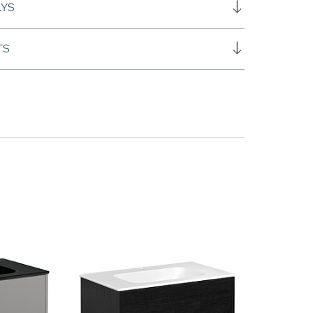
LYS
TS