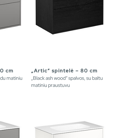
80 cm
„Artic“ spintelė – 80 cm
odu matiniu
„Black ash wood“ spalvos, su baltu
matiniu praustuvu