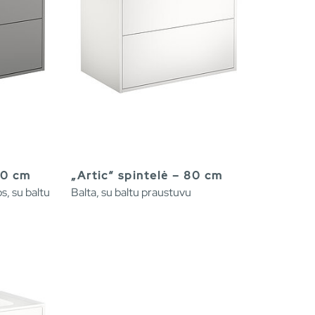
80 cm
„Artic“ spintelė – 80 cm
s, su baltu
Balta, su baltu praustuvu