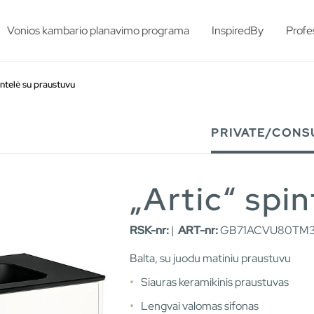
esults.
Vonios kambario planavimo programa
InspiredBy
Profe
ntelė su praustuvu
PRIVATE/CONS
„Artic“ spi
RSK-nr:
|
ART-nr:
GB71ACVU80TM3
Balta, su juodu matiniu praustuvu
Siauras keramikinis praustuvas
Lengvai valomas sifonas