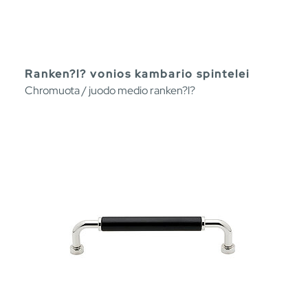
Ranken?l? vonios kambario spintelei
Chromuota / juodo medio ranken?l?