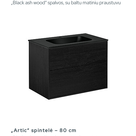
„Black ash wood“ spalvos, su baltu matiniu praustuvu
„Artic“ spintelė – 80 cm