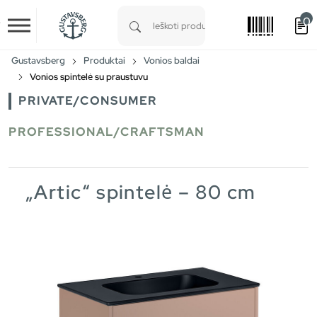
0
Skip to main content
Type 1 or more characters for results.
Gustavsberg
Produktai
Vonios baldai
Vonios spintelė su praustuvu
PRIVATE/CONSUMER
PROFESSIONAL/CRAFTSMAN
„Artic“ spintelė – 80 cm