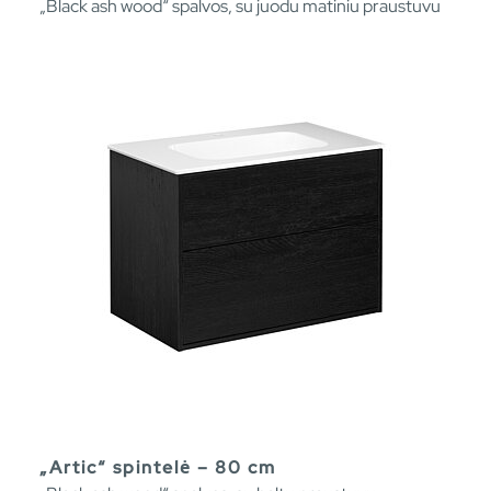
„Black ash wood“ spalvos, su juodu matiniu praustuvu
„Artic“ spintelė – 80 cm