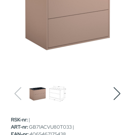
RSK-nr:
|
ART-nr:
GB71ACVU80T033 |
EAN-nr:
4065467175438