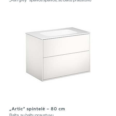
„Artic“ spintelė – 80 cm
Balta, su baltu praustuvu