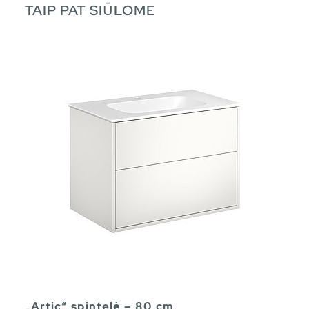
TAIP PAT SIŪLOME
„Artic“ spintelė – 80 cm