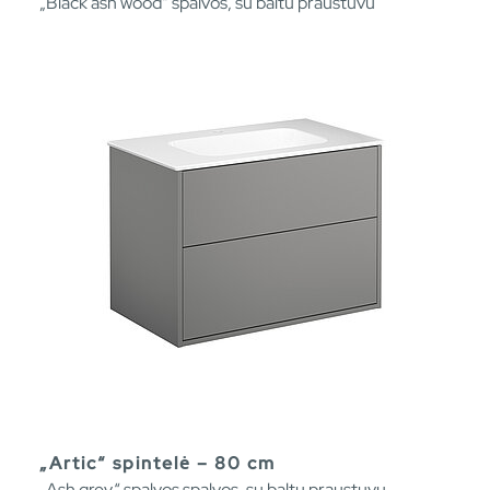
„Black ash wood“ spalvos, su baltu praustuvu
„Artic“ spintelė – 80 cm
„Ash grey“ spalvos spalvos, su baltu praustuvu