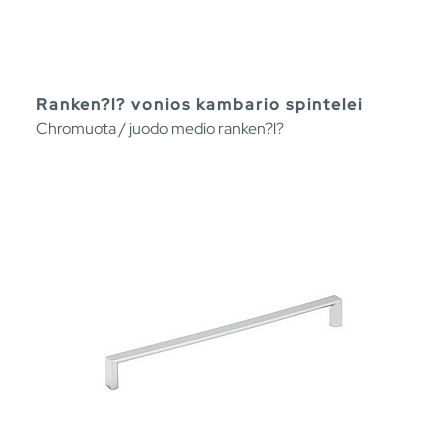
Ranken?l? vonios kambario spintelei
Chromuota / juodo medio ranken?l?