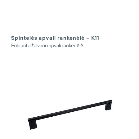
Spintelės apvali rankenėlė – K11
Poliruoto žalvario apvali rankenėlė