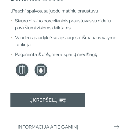
„Peach“ spalvos, su juodu matiniu praustuvu
Siauro dizaino porcelianinis praustuvas su dideliu
paviršiumi visiems daiktams
Vandens gaudyklė su apsaugos ir išmanaus valymo
funkcija
Pagaminta iš drėgmei atsparių medžiagų
Į KREPŠELĮ
INFORMACIJA APIE GAMINĮ