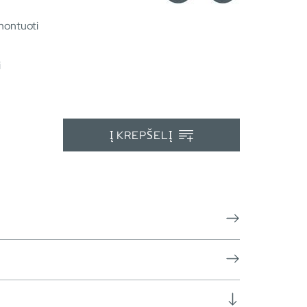
montuoti
i
Į KREPŠELĮ