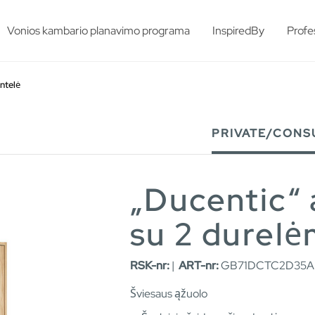
esults.
Vonios kambario planavimo programa
InspiredBy
Profe
ntelė
PRIVATE/CONS
„Ducentic“ 
su 2 durelė
RSK-nr:
|
ART-nr:
GB71DCTC2D35A
Šviesaus ąžuolo