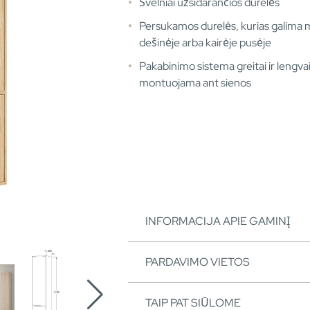
Švelniai užsidarančios durelės
Persukamos durelės, kurias galima 
dešinėje arba kairėje pusėje
Pakabinimo sistema greitai ir lengva
montuojama ant sienos
INFORMACIJA APIE GAMINĮ
PARDAVIMO VIETOS
TAIP PAT SIŪLOME