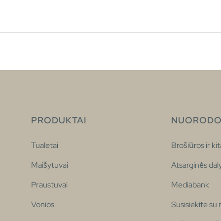
PRODUKTAI
NUORODO
Tualetai
Brošiūros ir kit
Maišytuvai
Atsarginės dal
Praustuvai
Mediabank
Vonios
Susisiekite su