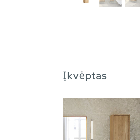
Įkvėptas