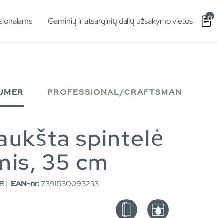
0
sionalams
Gaminių ir atsarginių dalių užsakymo vietos
UMER
PROFESSIONAL/CRAFTSMAN
aukšta spintelė
mis, 35 cm
R |
EAN-nr:
7391530093253