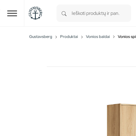
Type 1 or more characters for r
Skip to main content
Gustavsberg
Produktai
Vonios baldai
Vonios spi