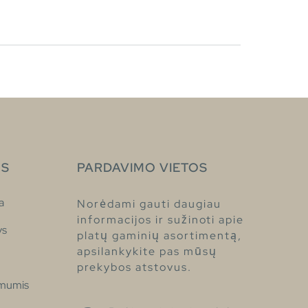
S
PARDAVIMO VIETOS
a
Norėdami gauti daugiau
informacijos ir sužinoti apie
ys
platų gaminių asortimentą,
apsilankykite pas mūsų
prekybos atstovus.
 mumis