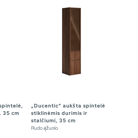
spintelė,
„Ducentic“ aukšta spintelė
s, 35 cm
stiklinėmis durimis ir
stalčiumi, 35 cm
Rudo ąžuolo