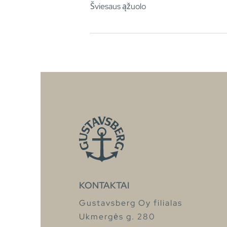
Šviesaus ąžuolo
KONTAKTAI
Gustavsberg Oy filialas
Ukmergės g. 280