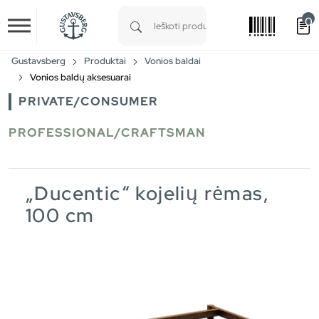
0
Skip to main content
Type 1 or more characters for results.
Gustavsberg
Produktai
Vonios baldai
Vonios baldų aksesuarai
PRIVATE/CONSUMER
PROFESSIONAL/CRAFTSMAN
„Ducentic“ kojelių rėmas,
100 cm