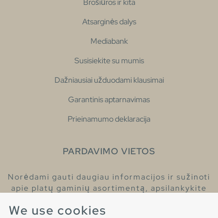
Brošiūros ir kita
Atsarginės dalys
Mediabank
Susisiekite su mumis
Dažniausiai užduodami klausimai
Garantinis aptarnavimas
Prieinamumo deklaracija
PARDAVIMO VIETOS
Norėdami gauti daugiau informacijos ir sužinoti
apie platų gaminių asortimentą, apsilankykite
pas mūsų prekybos atstovus.
We use cookies