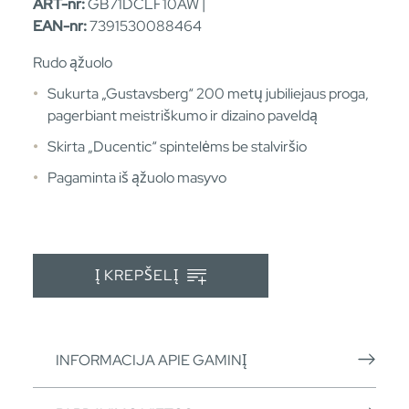
ART-nr:
GB71DCLF10AW |
EAN-nr:
7391530088464
Rudo ąžuolo
Sukurta „Gustavsberg“ 200 metų jubiliejaus proga,
pagerbiant meistriškumo ir dizaino paveldą
Skirta „Ducentic“ spintelėms be stalviršio
Pagaminta iš ąžuolo masyvo
Į KREPŠELĮ
INFORMACIJA APIE GAMINĮ