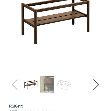
RSK-nr:
|