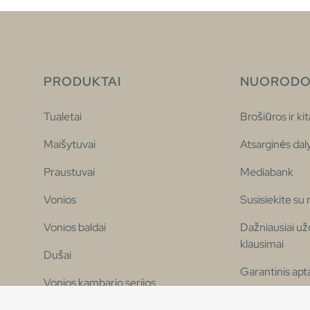
PRODUKTAI
NUORODO
Tualetai
Brošiūros ir kit
Maišytuvai
Atsarginės dal
Praustuvai
Mediabank
Vonios
Susisiekite su
Vonios baldai
Dažniausiai u
klausimai
Dušai
Garantinis ap
Vonios kambario serijos
Prieinamumo d