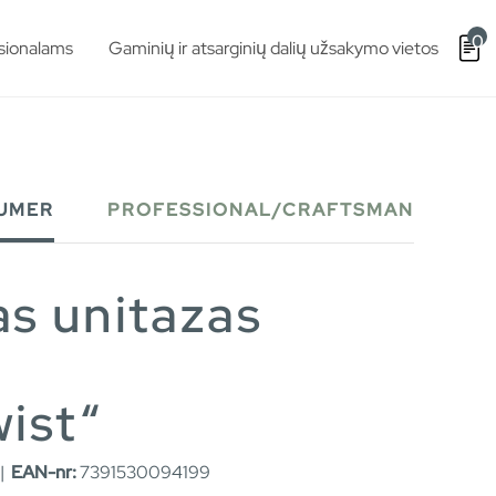
0
sionalams
Gaminių ir atsarginių dalių užsakymo vietos
UMER
PROFESSIONAL/CRAFTSMAN
s unitazas
ist“
 |
EAN-nr:
7391530094199