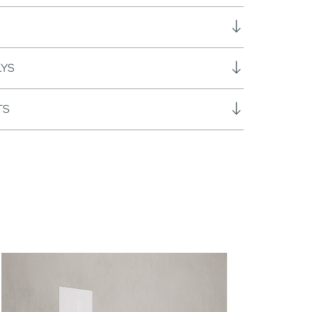
LYS
TS