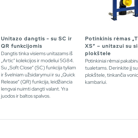
Unitazo dangtis - su SC ir
Potinkinis rėmas „
QR funkcijomis
XS“ – unitazui su s
Dangtis tinka visiems unitazams iš
plokštele
„Artic” kolekcijos ir modeliui 5G84.
Potinkiniai rėmai pakab
Su „Soft Close” (SC) funkcija tyliam
tualetams. Derinkite jį su
ir švelniam užsidarymui ir su „Quick
plokštele, tinkančia voni
Release” (QR) funkcija, leidžiancia
kambariui.
lengvai nuimti dangti valant. Yra
juodos ir baltos spalvos.