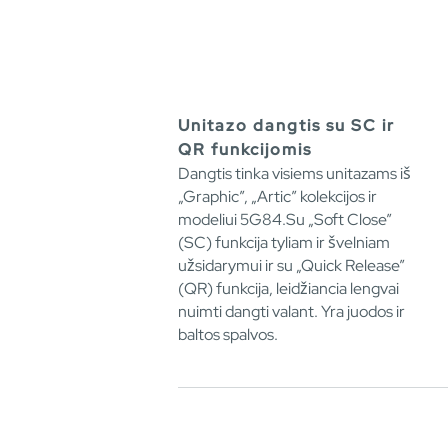
Unitazo dangtis su SC ir
QR funkcijomis
Dangtis tinka visiems unitazams iš
„Graphic”, „Artic” kolekcijos ir
modeliui 5G84.Su „Soft Close”
(SC) funkcija tyliam ir švelniam
užsidarymui ir su „Quick Release”
(QR) funkcija, leidžiancia lengvai
nuimti dangti valant. Yra juodos ir
baltos spalvos.