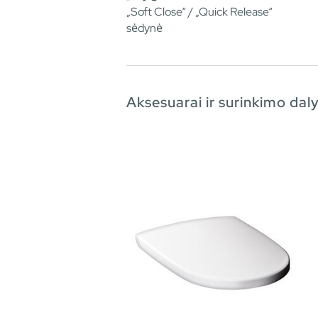
„Soft Close“ / „Quick Release“
sėdynė
Aksesuarai ir surinkimo dal