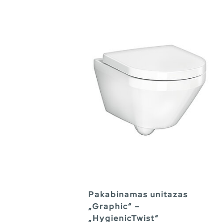
Pakabinamas unitazas
„Graphic“ –
„HygienicTwist“