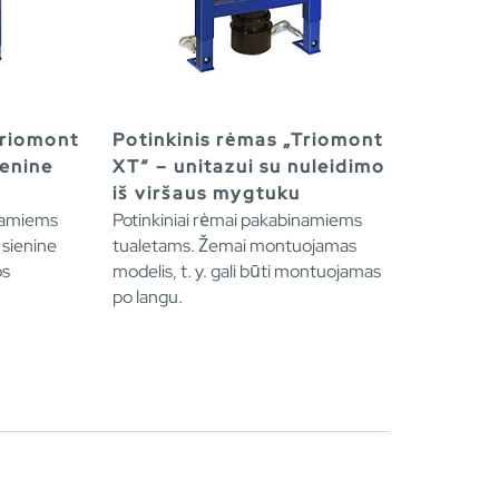
Triomont
Potinkinis rėmas „Triomont
ienine
XT“ – unitazui su nuleidimo
iš viršaus mygtuku
inamiems
Potinkiniai rėmai pakabinamiems
 sienine
tualetams. Žemai montuojamas
os
modelis, t. y. gali būti montuojamas
po langu.