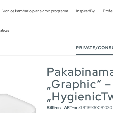
esults.
Vonios kambario planavimo programa
InspiredBy
Profe
aletas
PRIVATE/CONS
Pakabinama
„Graphic“ –
„HygienicTw
RSK-nr:
|
ART-nr:
GB11E9300R1030