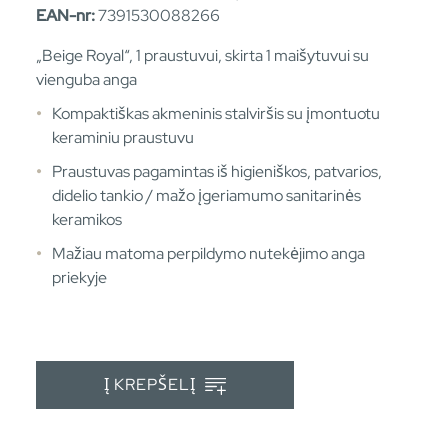
EAN-nr:
7391530088266
„Beige Royal“, 1 praustuvui, skirta 1 maišytuvui su
vienguba anga
Kompaktiškas akmeninis stalviršis su įmontuotu
keraminiu praustuvu
Praustuvas pagamintas iš higieniškos, patvarios,
didelio tankio / mažo įgeriamumo sanitarinės
keramikos
Mažiau matoma perpildymo nutekėjimo anga
priekyje
Į KREPŠELĮ