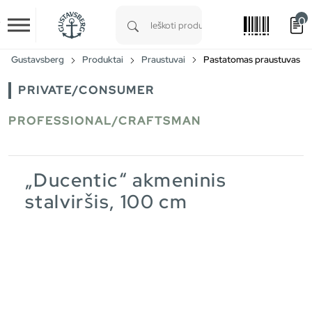
0
Skip to main content
Type 1 or more characters for results.
Gustavsberg
Produktai
Praustuvai
Pastatomas praustuvas
PRIVATE/CONSUMER
PROFESSIONAL/CRAFTSMAN
„Ducentic“ akmeninis
stalviršis, 100 cm