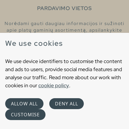
PARDAVIMO VIETOS
Norėdami gauti daugiau informacijos ir sužinoti
apie platų gaminių asortimentą, apsilankykite
pas mūsų prekybos atstovus.
We use cookies
Raskite artimiausią prekybos atstovą
We use device identifiers to customise the content
and ads to users, provide social media features and
analyse our traffic. Read more about our work with
cookies in our
cookie policy
.
Copyright © 2021 Gustavsberg. All Rights Reserved
Cookies
Privatumo politika
ALLOW ALL
DENY ALL
Choose language
CUSTOMISE