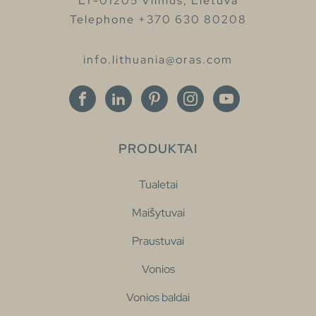
LT-01205 Vilnius, Lietuva
Telephone +370 630 80208
info.lithuania@oras.com
PRODUKTAI
Tualetai
Maišytuvai
Praustuvai
Vonios
Vonios baldai