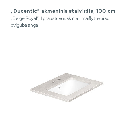
„Ducentic“ akmeninis stalviršis, 100 cm
„Beige Royal“, 1 praustuvui, skirta 1 maišytuvui su
dviguba anga