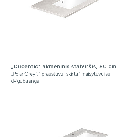
„Ducentic“ akmeninis stalviršis, 80 cm
„Polar Grey“, 1 praustuvui, skirta 1 maišytuvui su
dviguba anga