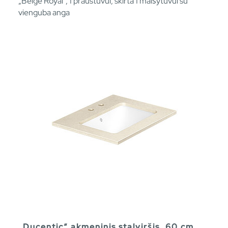
„Beige Royal“, 1 praustuvui, skirta 1 maišytuvui su
vienguba anga
„Ducentic“ akmeninis stalviršis, 60 cm