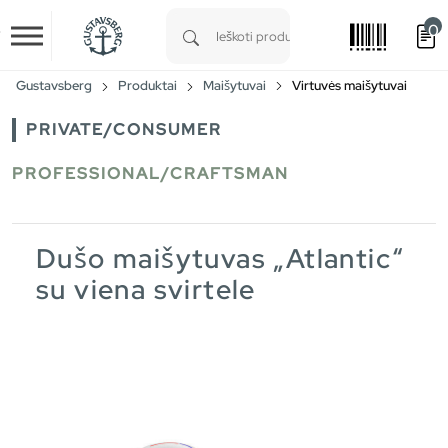
0
Skip to main content
Type 1 or more characters for results.
Gustavsberg
Produktai
Maišytuvai
Virtuvės maišytuvai
PRIVATE/CONSUMER
PROFESSIONAL/CRAFTSMAN
Dušo maišytuvas „Atlantic“
su viena svirtele