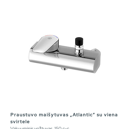
Praustuvo maišytuvas „Atlantic“ su viena
svirtele
Vakuuminis vožtuvas, 150 c-c