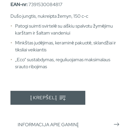
EAN-nr:
7391530084817
Dušo jungtis, nukreipta žemyn, 150 c-c
Patogi suimti svirtelė su aiškiu spalvotu žymėjimu
karštam ir šaltam vandeniui
Minkštas judėjimas, keraminė pakuotė, sklandžiai ir
tiksliai veikiantis
„Eco“ sustabdymas, reguliuojamas maksimalaus
srauto ribojimas
Į KREPŠELĮ
INFORMACIJA APIE GAMINĮ