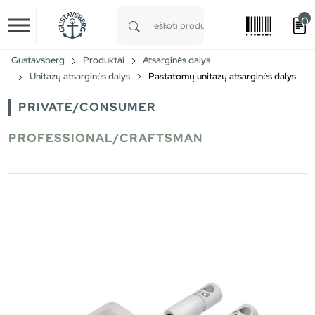
0
Skip to main content
Type 1 or more characters for results.
Gustavsberg
Produktai
Atsarginės dalys
Unitazų atsarginės dalys
Pastatomų unitazų atsarginės dalys
PRIVATE/CONSUMER
PROFESSIONAL/CRAFTSMAN