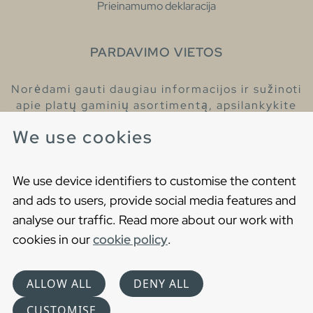
Prieinamumo deklaracija
PARDAVIMO VIETOS
Norėdami gauti daugiau informacijos ir sužinoti
apie platų gaminių asortimentą, apsilankykite
pas mūsų prekybos atstovus.
We use cookies
Raskite artimiausią prekybos atstovą
We use device identifiers to customise the content
and ads to users, provide social media features and
analyse our traffic. Read more about our work with
cookies in our
cookie policy
.
Copyright © 2021 Gustavsberg. All Rights Reserved
Cookies
Privatumo politika
ALLOW ALL
DENY ALL
Choose language
CUSTOMISE