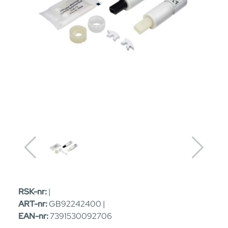
RSK-nr:
|
ART-nr:
GB92242400 |
EAN-nr:
7391530092706