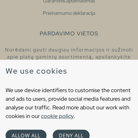
Garantinis aptarnavimas
Prieinamumo deklaracija
PARDAVIMO VIETOS
Norėdami gauti daugiau informacijos ir sužinoti
apie platų gaminių asortimentą, apsilankykite
pas mūsų prekybos atstovus.
We use cookies
Raskite artimiausią prekybos atstovą
We use device identifiers to customise the content
and ads to users, provide social media features and
analyse our traffic. Read more about our work with
cookies in our
cookie policy
.
Copyright © 2021 Gustavsberg. All Rights Reserved
Cookies
Privatumo politika
ALLOW ALL
DENY ALL