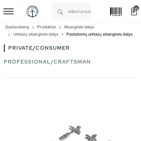
0
Skip to main content
Type 1 or more characters for results.
Gustavsberg
Produktai
Atsarginės dalys
Unitazų atsarginės dalys
Pastatomų unitazų atsarginės dalys
PRIVATE/CONSUMER
PROFESSIONAL/CRAFTSMAN