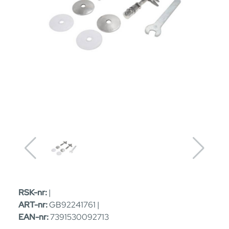
RSK-nr:
|
ART-nr:
GB92241761 |
EAN-nr:
7391530092713