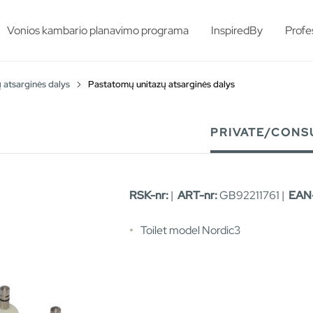
esults.
Vonios kambario planavimo programa
InspiredBy
Profe
 atsarginės dalys
Pastatomų unitazų atsarginės dalys
PRIVATE/CONS
RSK-nr:
|
ART-nr:
GB92211761 |
EAN-
Toilet model Nordic3