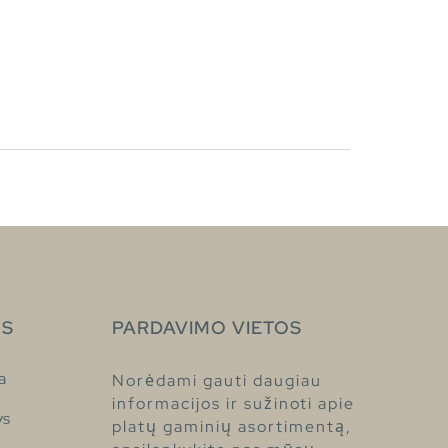
S
PARDAVIMO VIETOS
a
Norėdami gauti daugiau
informacijos ir sužinoti apie
ys
platų gaminių asortimentą,