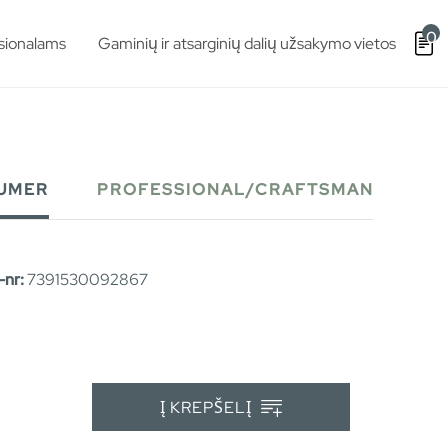
0
sionalams
Gaminių ir atsarginių dalių užsakymo vietos
UMER
PROFESSIONAL/CRAFTSMAN
nr:
7391530092867
Į KREPŠELĮ