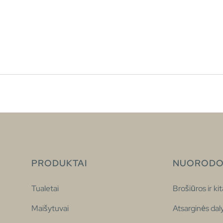
PRODUKTAI
NUORODO
Tualetai
Brošiūros ir kit
Maišytuvai
Atsarginės dal