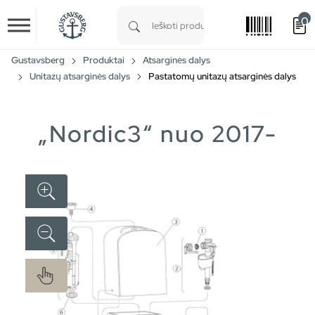
0
Skip to main content
Type 1 or more characters for results.
Gustavsberg
Produktai
Atsarginės dalys
Unitazų atsarginės dalys
Pastatomų unitazų atsarginės dalys
„Nordic3“ nuo 2017-