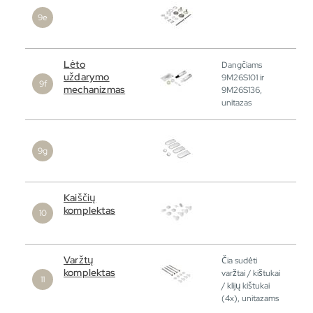
Lėto
Dangčiams
uždarymo
9M26S101 ir
mechanizmas
9M26S136,
unitazas
Kaiščių
komplektas
Varžtų
Čia sudėti
komplektas
varžtai / kištukai
/ klijų kištukai
(4x), unitazams