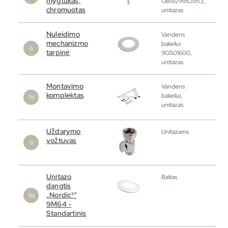
mygtukas,
GB19299S3953,
chromuotas
unitazas
Nuleidimo
Vandens
mechanizmo
bakeliui
tarpinė
9GS01600,
unitazas
Montavimo
Vandens
komplektas
bakeliui,
unitazas
Uždarymo
Unitazams
vožtuvas
Unitazo
Baltas
dangtis
„Nordic³“
9M64 -
Standartinis