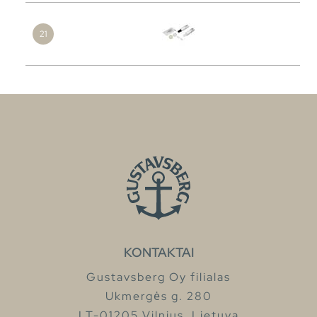
KONTAKTAI
Gustavsberg Oy filialas
Ukmergės g. 280
LT-01205 Vilnius, Lietuva