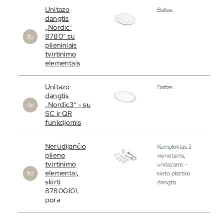
Unitazo
Baltas
dangtis
„Nordic³
8780“ su
plieniniais
tvirtinimo
elementais
Unitazo
Baltas
dangtis
„Nordic3“ - su
SC ir QR
funkcijomis
Nerūdijančio
Komplektas 2
plieno
vienetams,
tvirtinimo
unitazams -
elementai,
kieto plastiko
skirti
dangtis
8780G101,
pora