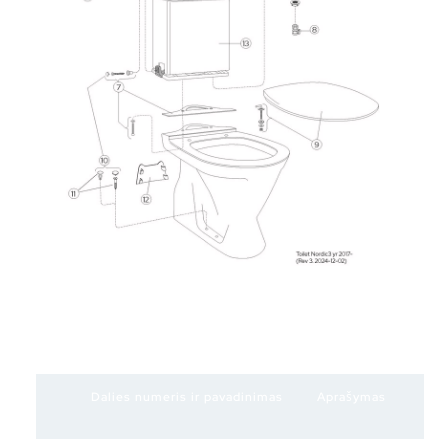
Dalies numeris ir pavadinimas
Aprašymas