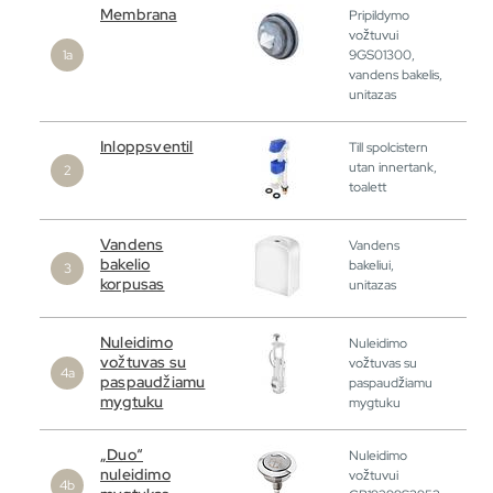
Membrana
Pripildymo
vožtuvui
9GS01300,
vandens bakelis,
unitazas
Inloppsventil
Till spolcistern
utan innertank,
toalett
Vandens
Vandens
bakelio
bakeliui,
korpusas
unitazas
Nuleidimo
Nuleidimo
vožtuvas su
vožtuvas su
paspaudžiamu
paspaudžiamu
mygtuku
mygtuku
„Duo“
Nuleidimo
nuleidimo
vožtuvui