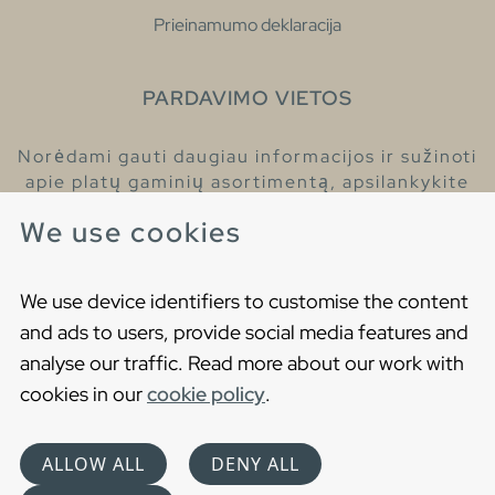
Prieinamumo deklaracija
PARDAVIMO VIETOS
Norėdami gauti daugiau informacijos ir sužinoti
apie platų gaminių asortimentą, apsilankykite
pas mūsų prekybos atstovus.
We use cookies
Raskite artimiausią prekybos atstovą
We use device identifiers to customise the content
and ads to users, provide social media features and
analyse our traffic. Read more about our work with
cookies in our
cookie policy
.
Copyright © 2021 Gustavsberg. All Rights Reserved
Cookies
Privatumo politika
ALLOW ALL
DENY ALL
Choose language