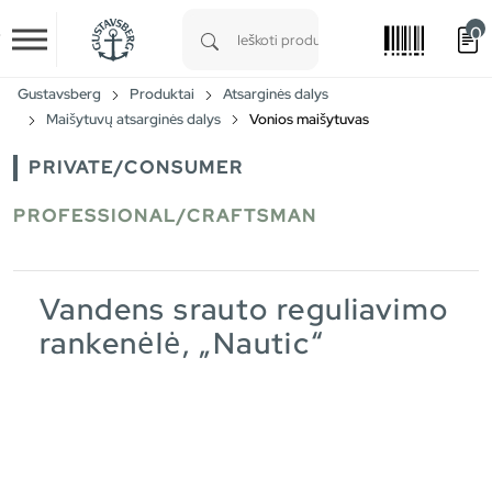
0
Skip to main content
Type 1 or more characters for results.
Gustavsberg
Produktai
Atsarginės dalys
Maišytuvų atsarginės dalys
Vonios maišytuvas
PRIVATE/CONSUMER
PROFESSIONAL/CRAFTSMAN
Vandens srauto reguliavimo
rankenėlė, „Nautic“