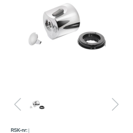
RSK-nr:
|