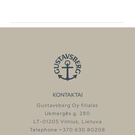
KONTAKTAI
Gustavsberg Oy filialas
Ukmergės g. 280
LT-01205 Vilnius, Lietuva
Telephone +370 630 80208