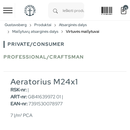
0
Skip to main content
Type 1 or more characters for results.
Gustavsberg
Produktai
Atsarginės dalys
Maišytuvų atsarginės dalys
Virtuvės maišytuvai
PRIVATE/CONSUMER
PROFESSIONAL/CRAFTSMAN
Aeratorius M24x1
RSK-nr:
|
ART-nr:
GB41639972 01 |
EAN-nr:
7391530078977
7 l/m² PCA