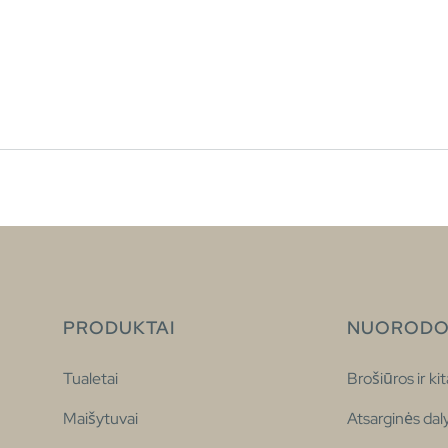
PRODUKTAI
NUORODO
Tualetai
Brošiūros ir kit
Maišytuvai
Atsarginės dal