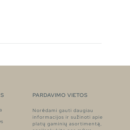
S
PARDAVIMO VIETOS
a
Norėdami gauti daugiau
informacijos ir sužinoti apie
ys
platų gaminių asortimentą,