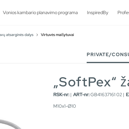
esults.
Vonios kambario planavimo programa
InspiredBy
Profe
vų atsarginės dalys
Virtuvės maišytuvai
PRIVATE/CONS
„SoftPex“ ž
RSK-nr:
|
ART-nr:
GB41637161 02 |
E
M10x1-Ø10