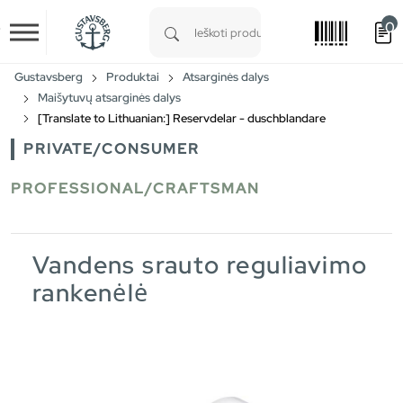
0
Skip to main content
Type 1 or more characters for results.
Gustavsberg
Produktai
Atsarginės dalys
Maišytuvų atsarginės dalys
[Translate to Lithuanian:] Reservdelar - duschblandare
PRIVATE/CONSUMER
PROFESSIONAL/CRAFTSMAN
Vandens srauto reguliavimo
rankenėlė