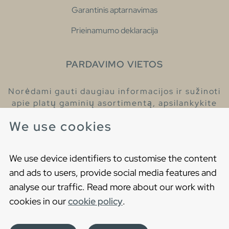
Garantinis aptarnavimas
Prieinamumo deklaracija
PARDAVIMO VIETOS
Norėdami gauti daugiau informacijos ir sužinoti
apie platų gaminių asortimentą, apsilankykite
pas mūsų prekybos atstovus.
We use cookies
Raskite artimiausią prekybos atstovą
We use device identifiers to customise the content
and ads to users, provide social media features and
analyse our traffic. Read more about our work with
cookies in our
cookie policy
.
Copyright © 2021 Gustavsberg. All Rights Reserved