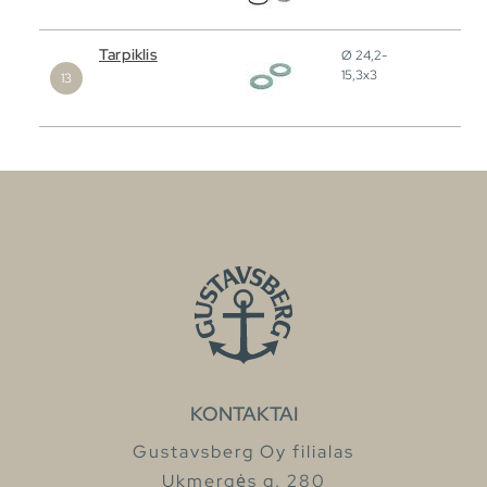
Tarpiklis
Ø 24,2-
15,3x3
KONTAKTAI
Gustavsberg Oy filialas
Ukmergės g. 280