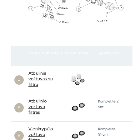
Dalies numeris ir pavadinimas
Aprašymas
Atbulinis
vožtuvas su
filtru
Atbulinio
Komplekte 2
vožtuvo
vnt.
filtras
Vienkrypčio
Komplekte
vožtuvo
10 vnt.
filtras