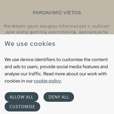
PARDAVIMO VIETOS
Norėdami gauti daugiau informacijos ir sužinoti
apie platų gaminių asortimentą, apsilankykite
pas mūsų prekybos atstovus.
We use cookies
Raskite artimiausią prekybos atstovą
We use device identifiers to customise the content
and ads to users, provide social media features and
analyse our traffic. Read more about our work with
cookies in our
cookie policy
.
Copyright © 2021 Gustavsberg. All Rights Reserved
Cookies
Privatumo politika
ALLOW ALL
DENY ALL
Choose language
CUSTOMISE