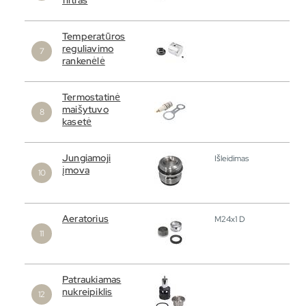
Temperatūros
reguliavimo
rankenėlė
Termostatinė
maišytuvo
kasetė
Jungiamoji
Išleidimas
įmova
Aeratorius
M24x1 D
Patraukiamas
nukreipiklis