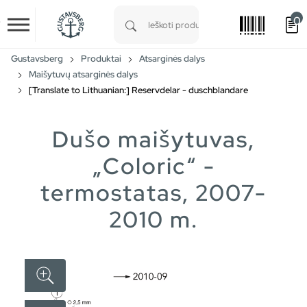
0
Skip to main content
Type 1 or more characters for results.
Gustavsberg
Produktai
Atsarginės dalys
Maišytuvų atsarginės dalys
[Translate to Lithuanian:] Reservdelar - duschblandare
Dušo maišytuvas,
„Coloric“ -
termostatas, 2007-
2010 m.