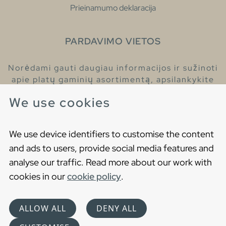
Prieinamumo deklaracija
PARDAVIMO VIETOS
Norėdami gauti daugiau informacijos ir sužinoti
apie platų gaminių asortimentą, apsilankykite
pas mūsų prekybos atstovus.
We use cookies
Raskite artimiausią prekybos atstovą
We use device identifiers to customise the content
and ads to users, provide social media features and
analyse our traffic. Read more about our work with
cookies in our
cookie policy
.
Copyright © 2021 Gustavsberg. All Rights Reserved
Cookies
Privatumo politika
ALLOW ALL
DENY ALL
Choose language