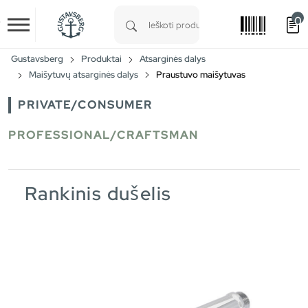
0
Skip to main content
Type 1 or more characters for results.
Gustavsberg
Produktai
Atsarginės dalys
Maišytuvų atsarginės dalys
Praustuvo maišytuvas
PRIVATE/CONSUMER
PROFESSIONAL/CRAFTSMAN
Rankinis dušelis