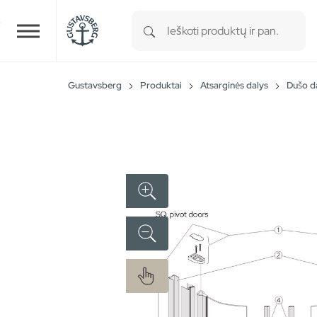
Type 1 or more characters for r
Skip to main content
Gustavsberg
Produktai
Atsarginės dalys
Dušo d