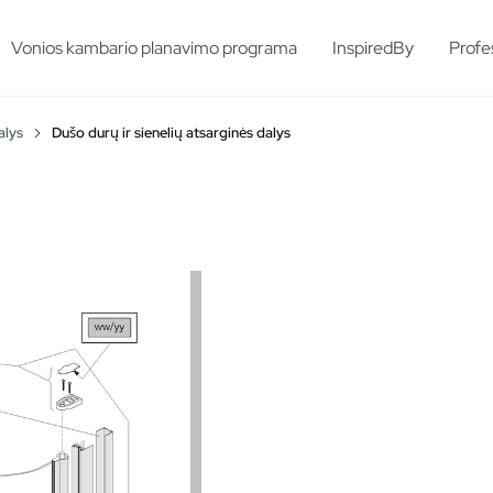
esults.
Vonios kambario planavimo programa
InspiredBy
Profe
alys
Dušo durų ir sienelių atsarginės dalys